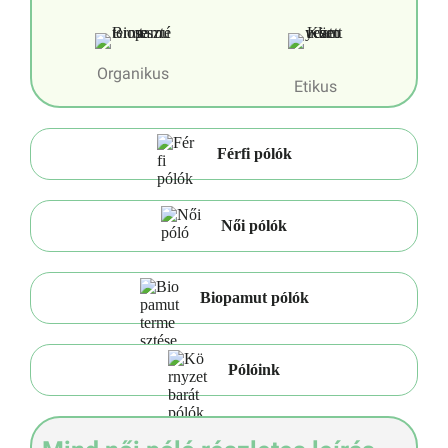
Organikus
Etikus
Férfi pólók
Női pólók
Biopamut pólók
Pólóink