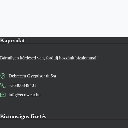
Kapcsolat
Bármilyen kérdésed van, fordulj hozzánk bizalommal!
Debrecen Gyepűsor út 5/a
+36306349401
info@ecowear.hu
Biztonságos fizetés