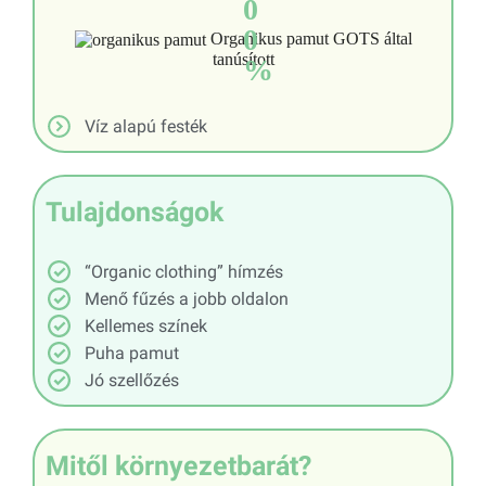
0
0
Organikus pamut GOTS által
tanúsított
%
Víz alapú festék
Tulajdonságok
“Organic clothing” hímzés
Menő fűzés a jobb oldalon
Kellemes színek
Puha pamut
Jó szellőzés
Mitől környezetbarát?