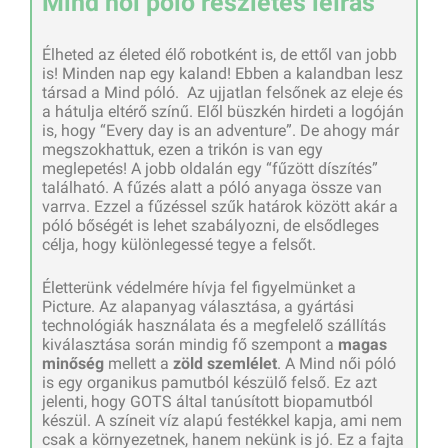
Mind női póló részletes leírás
Élheted az életed élő robotként is, de ettől van jobb
is! Minden nap egy kaland! Ebben a kalandban lesz
társad a Mind póló. Az ujjatlan felsőnek az eleje és
a hátulja eltérő színű. Elől büszkén hirdeti a logóján
is, hogy “Every day is an adventure”. De ahogy már
megszokhattuk, ezen a trikón is van egy
meglepetés! A jobb oldalán egy “fűzött díszítés”
található. A fűzés alatt a póló anyaga össze van
varrva. Ezzel a fűzéssel szűk határok között akár a
póló bőségét is lehet szabályozni, de elsődleges
célja, hogy különlegessé tegye a felsőt.
Életterünk védelmére hívja fel figyelmünket a
Picture. Az alapanyag választása, a gyártási
technológiák használata és a megfelelő szállítás
kiválasztása során mindig fő szempont a
magas
minőség
mellett a
zöld szemlélet
. A Mind női póló
is egy organikus pamutból készülő felső. Ez azt
jelenti, hogy GOTS által tanúsított biopamutból
készül. A színeit víz alapú festékkel kapja, ami nem
csak a környezetnek, hanem nekünk is jó. Ez a fajta