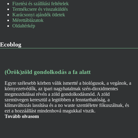
Fizetési és szállítási feltételek
Termékcsere és visszaküldés
Karácsonyi ajándék ötletek
Mérettáblázatok
Oldaltérkép
Ecoblog
(Örök)zöld gondolkodás a fa alatt
Egyre szélesebb körben válik ismertté a biológusok, a vegánok, a
környezetvédők, az ipari nagyhatalmak szén-dioxidmentes
megmozdulásai révén a zöld gondolkodásmód. A zöld
szemüvegen keresztül a legtöbben a fenntarthatóság, a
klímaváltozás lassítása és a no waste szemléletre fókuszálnak, és
ezt a hozzáállást mindenhová magukkal viszik.
Tovább olvasom