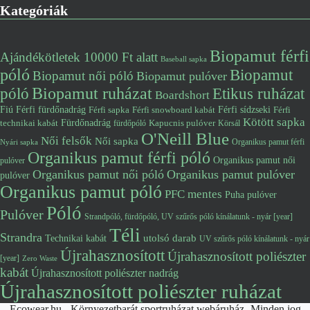
Kategóriák
Biopamut férfi
Ajándékötletek 10000 Ft alatt
Baseball sapka
póló
Biopamut
Biopamut női póló
Biopamut pulóver
póló
Biopamut ruházat
Etikus ruházat
Boardshort
Fiú
Férfi fürdőnadrág
Férfi snowboard kabát
Férfi sídzseki
Férfi
Férfi sapka
Kötött sapka
Fürdőnadrág
technikai kabát
Kapucnis pulóver
fürdőpóló
Körsál
O'Neill Blue
Női felsők
Női sapka
Organikus pamut férfi
Nyári sapka
Organikus pamut férfi póló
Organikus pamut női
pulóver
Organikus pamut női póló
Organikus pamut pulóver
pulóver
Organikus pamut póló
PFC mentes
Puha pulóver
Póló
Pulóver
Strandpóló, fürdőpóló, UV szűrős póló kínálatunk - nyár [year]
Téli
Strandra
utolsó darab
Technikai kabát
UV szűrős póló kínálatunk - nyár
Újrahasznosított
Újrahasznosított poliészter
[year]
Zero Waste
kabát
Újrahasznosított poliészter nadrág
Újrahasznosított poliészter ruházat
Ecowear.hu - Környezetbarát sportruházat webáruház- Minden jog