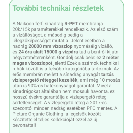
További technikai részletek
A Naikoon férfi sínadrág
R-PET
membránja
20k/15k paraméterekkel rendelkezik. Az első szám
a vízállóságot, a másodig pedig a
lélegzőképességet mutatja. Jelent esetben a
nadrág
20000 mm vízoszlop
nyomásáig vízálló,
és
24 óra alatt 15000 g vízpára
tud a bentről kijutni
négyzetméterenként. Gondolj csak bele: ez
2 méter
magas vízoszlopot
jelent! Ezek a számok technikai
ruhák között is a felsőbb kategóriába tartoznak. Az
erős membrán mellett a sínadrág anyagát
tartós
vízlepergető réteggel kezelték,
ami még 10 mosás
után is 90%-os hatékonyságot garantál. Mivel a
sínadrágokat általában nem mossuk havonta, ez
hosszú évekre garantálja a vízlepergető réteg
sértetlenségét. A vízlepergető réteg a 2017-es
szezontól minden nadrág esetében PFC mentes. A
Picture Organic Clothing a legelsők között
készítette el teljes kollekcióját ezzel az új
bevonattal!