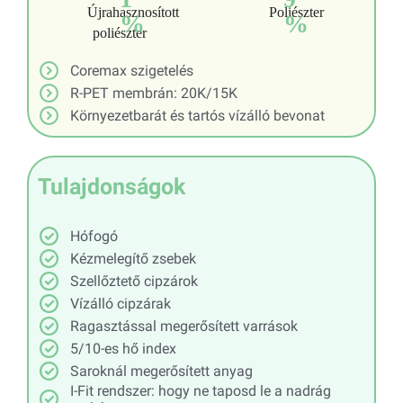
Újrahasznosított
Poliészter
%
%
poliészter
Coremax szigetelés
R-PET membrán: 20K/15K
Környezetbarát és tartós vízálló bevonat
Tulajdonságok
Hófogó
Kézmelegítő zsebek
Szellőztető cipzárok
Vízálló cipzárak
Ragasztással megerősített varrások
5/10-es hő index
Saroknál megerősített anyag
I-Fit rendszer: hogy ne taposd le a nadrág