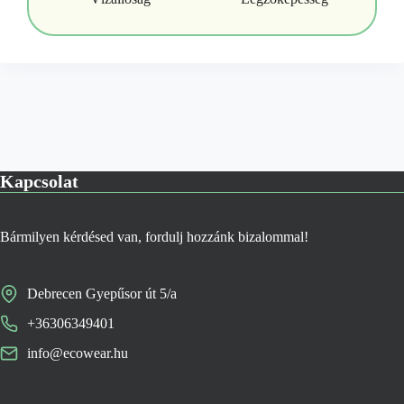
Kapcsolat
Bármilyen kérdésed van, fordulj hozzánk bizalommal!
Debrecen Gyepűsor út 5/a
+36306349401
info@ecowear.hu