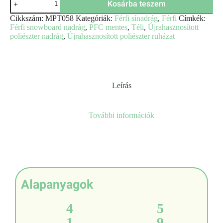
Kosárba teszem
Cikkszám:
MPT058
Kategóriák:
Férfi sínadrág
,
Férfi
Címkék:
Férfi snowboard nadrág
,
PFC mentes
,
Téli
,
Újrahasznosított
poliészter nadrág
,
Újrahasznosított poliészter ruházat
Leírás
További információk
Alapanyagok
4
5
1
9