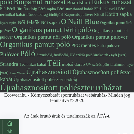
póló
Biopamut ruházat
Etikus ruházat
Boardshort
Fiú
Férfi fürdőnadrág
Férfi snowboard kabát
Férfi sídzseki
Férfi
Férfi sapka
Kötött sapka
Fürdőnadrág
technikai kabát
Kapucnis pulóver
fürdőpóló
Körsál
O'Neill Blue
Női felsők
Női sapka
Organikus pamut férfi
Nyári sapka
Organikus pamut férfi póló
Organikus pamut női
pulóver
Organikus pamut női póló
Organikus pamut pulóver
pulóver
Organikus pamut póló
PFC mentes
Puha pulóver
Póló
Pulóver
Strandpóló, fürdőpóló, UV szűrős póló kínálatunk - nyár [year]
Téli
Strandra
utolsó darab
Technikai kabát
UV szűrős póló kínálatunk - nyár
Újrahasznosított
Újrahasznosított poliészter
[year]
Zero Waste
kabát
Újrahasznosított poliészter nadrág
Újrahasznosított poliészter ruházat
Ecowear.hu - Környezetbarát sportruházat webáruház- Minden jog
fenntartva © 2026
Az árak bruttó árak és tartalmazzák az ÁFÁ-t.