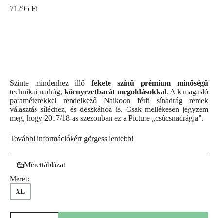
71295
Ft
Szinte mindenhez illő
fekete színű prémium minőségű
technikai nadrág,
környezetbarát megoldásokkal
. A kimagasló
paraméterekkel rendelkező Naikoon férfi sínadrág remek
választás síléchez, és deszkához is. Csak mellékesen jegyzem
meg, hogy 2017/18-as szezonban ez a Picture „csúcsnadrágja”.
További információkért görgess lentebb!
Mérettáblázat
Méret:
XL