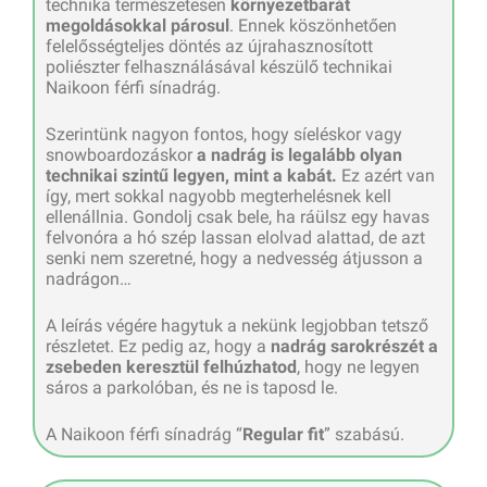
technika természetesen
környezetbarát
megoldásokkal párosul
. Ennek köszönhetően
felelősségteljes döntés az újrahasznosított
poliészter felhasználásával készülő technikai
Naikoon férfi sínadrág.
Szerintünk nagyon fontos, hogy síeléskor vagy
snowboardozáskor
a nadrág is legalább olyan
technikai szintű legyen, mint a kabát.
Ez azért van
így, mert sokkal nagyobb megterhelésnek kell
ellenállnia. Gondolj csak bele, ha ráülsz egy havas
felvonóra a hó szép lassan elolvad alattad, de azt
senki nem szeretné, hogy a nedvesség átjusson a
nadrágon…
A leírás végére hagytuk a nekünk legjobban tetsző
részletet. Ez pedig az, hogy a
nadrág sarokrészét a
zsebeden keresztül felhúzhatod
, hogy ne legyen
sáros a parkolóban, és ne is taposd le.
A Naikoon férfi sínadrág “
Regular fit
” szabású.