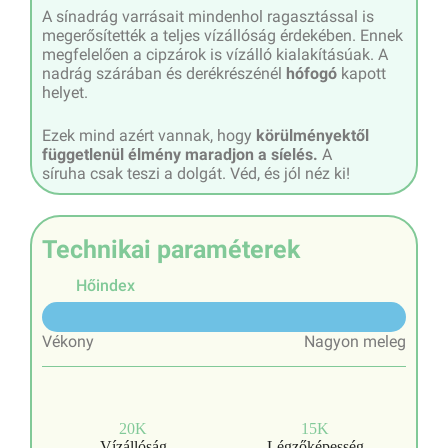
A sínadrág varrásait mindenhol ragasztással is
megerősítették a teljes vízállóság érdekében. Ennek
megfelelően a cipzárok is vízálló kialakításúak. A
nadrág szárában és derékrészénél
hófogó
kapott
helyet.
Ezek mind azért vannak, hogy
körülményektől
függetlenül élmény maradjon a síelés.
A
síruha csak teszi a dolgát. Véd, és jól néz ki!
Technikai paraméterek
Hőindex
5/10
Vékony
Nagyon meleg
20K
15K
Vízállóság
Légzőképesség