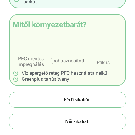
sarkát
Mitől környezetbarát?
PFC mentes
Újrahasznosított
Etikus
impregnálás
Vízlepergető réteg PFC használata nélkül
Greenplus tanúsítvány
Férfi síkabát
Női síkabát