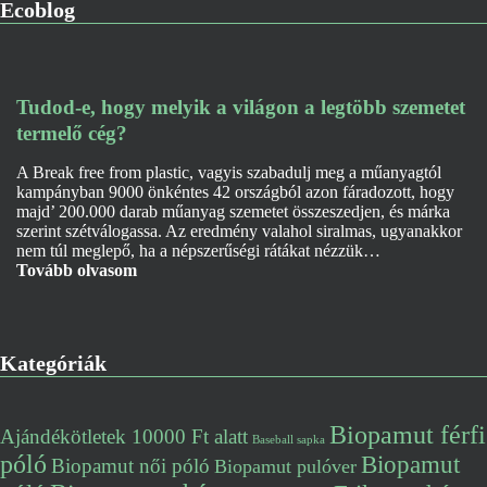
Ecoblog
Tudod-e, hogy melyik a világon a legtöbb szemetet
termelő cég?
A Break free from plastic, vagyis szabadulj meg a műanyagtól
kampányban 9000 önkéntes 42 országból azon fáradozott, hogy
majd’ 200.000 darab műanyag szemetet összeszedjen, és márka
szerint szétválogassa. Az eredmény valahol siralmas, ugyanakkor
nem túl meglepő, ha a népszerűségi rátákat nézzük…
Tovább olvasom
Kategóriák
Biopamut férfi
Ajándékötletek 10000 Ft alatt
Baseball sapka
póló
Biopamut
Biopamut női póló
Biopamut pulóver