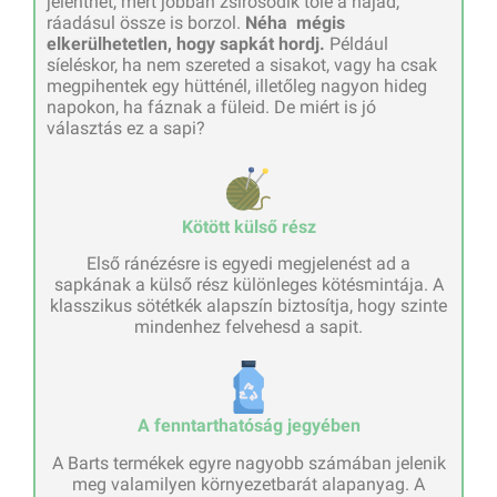
jelenthet, mert jobban zsírosodik tőle a hajad,
ráadásul össze is borzol.
Néha mégis
elkerülhetetlen, hogy sapkát hordj.
Például
síeléskor, ha nem szereted a sisakot, vagy ha csak
megpihentek egy hütténél, illetőleg nagyon hideg
napokon, ha fáznak a füleid. De miért is jó
választás ez a sapi?
Kötött külső rész
Első ránézésre is egyedi megjelenést ad a
sapkának a külső rész különleges kötésmintája. A
klasszikus sötétkék alapszín biztosítja, hogy szinte
mindenhez felvehesd a sapit.
A fenntarthatóság jegyében
A Barts termékek egyre nagyobb számában jelenik
meg valamilyen környezetbarát alapanyag. A