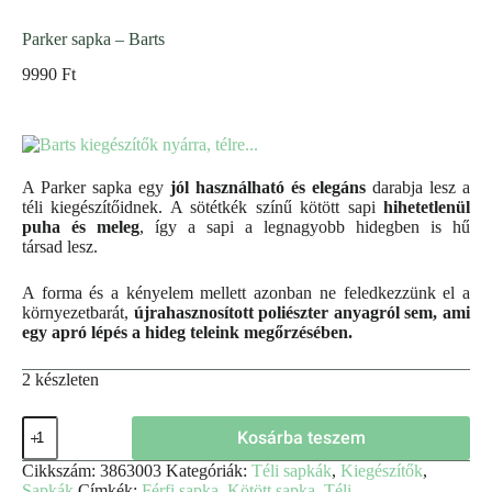
Parker sapka – Barts
9990
Ft
A Parker sapka egy
jól használható és elegáns
darabja lesz a
téli kiegészítőidnek. A sötétkék színű kötött sapi
hihetetlenül
puha és meleg
, így a sapi a legnagyobb hidegben is hű
társad lesz.
A forma és a kényelem mellett azonban ne feledkezzünk el a
környezetbarát,
újrahasznosított poliészter anyagról sem, ami
egy apró lépés a hideg teleink megőrzésében.
2 készleten
Kosárba teszem
Cikkszám:
3863003
Kategóriák:
Téli sapkák
,
Kiegészítők
,
Sapkák
Címkék:
Férfi sapka
,
Kötött sapka
,
Téli