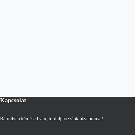
Kapcsolat
Bármilyen kérdésed van, fordulj hozzánk bizalommal!