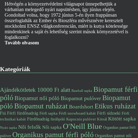
Hétvégén a környezetvédelmi világnapot ünnepelhetjük a
várhatóan melegedő nyári napsütésben, így június elején.
Gondoltad volna, hogy 1972 június 5-én ilyen frappánsan
összefoglalták az Ember és Bioszféra művésznévre keresztelt
stockholmi ENSZ világkonferencián, miért is kutya kötelessége
mindenkinek a saját és lehetőség szerint mások környezetével is
foglalkozni?
Tovább olvasom
Kategóriák
Biopamut férfi
Ajándékötletek 10000 Ft alatt
Baseball sapka
póló
Biopamut
Biopamut női póló
Biopamut pulóver
póló
Biopamut ruházat
Etikus ruházat
Boardshort
Fiú
Férfi fürdőnadrág
Férfi snowboard kabát
Férfi sídzseki
Férfi
Férfi sapka
Kötött sapka
Fürdőnadrág
technikai kabát
Kapucnis pulóver
fürdőpóló
Körsál
O'Neill Blue
Női felsők
Női sapka
Organikus pamut férfi
Nyári sapka
Organikus pamut férfi póló
Organikus pamut női
pulóver