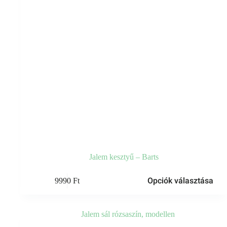
Jalem kesztyű – Barts
Ennek
Opciók választása
9990
Ft
a
terméknek
több
variációja
van.