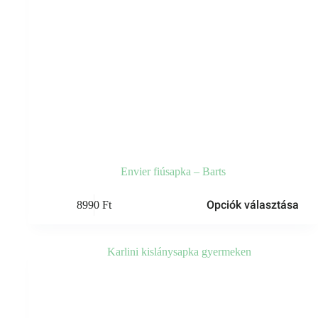
Envier fiúsapka – Barts
Ennek
Opciók választása
8990
Ft
a
terméknek
több
variációja
van.
A
változatok
a
termékoldalon