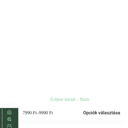
Eclipse körsál – Barts
Ennek
Opciók választása
7990
Ft
–
9990
Ft
a
Ártartomány:
terméknek
7990 Ft
több
-