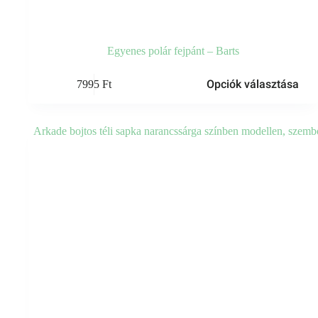
Egyenes polár fejpánt – Barts
Ennek
Opciók választása
7995
Ft
a
terméknek
több
variációja
van.
A
változatok
a
termékoldalon
választhatók
ki