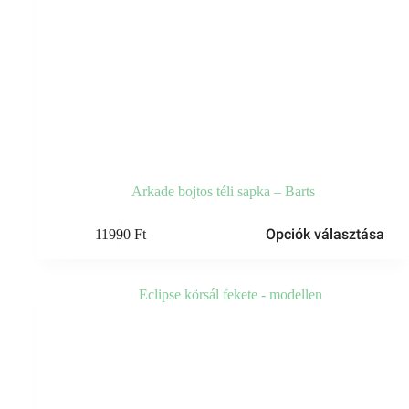
Arkade bojtos téli sapka – Barts
Ennek
Opciók választása
11990
Ft
a
terméknek
több
variációja
van.
A
változatok
a
termékoldalon
választhatók
ki