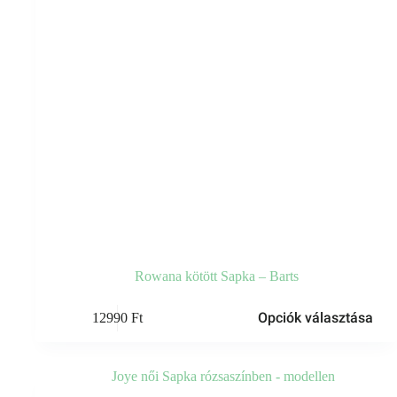
Rowana kötött Sapka – Barts
Ennek
Opciók választása
12990
Ft
a
terméknek
több
variációja
van.