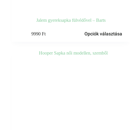
Jalem gyereksapka fülvédővel – Barts
Ennek
Opciók választása
9990
Ft
a
terméknek
több
variációja
van.
A
változatok
a
termékoldalon
választhatók
ki