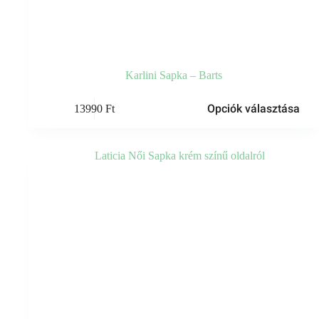
Karlini Sapka – Barts
Ennek
Opciók választása
13990
Ft
a
terméknek
több
variációja
van.
A
változatok
a
termékoldalon
választhatók
ki