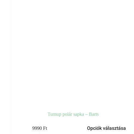
választhatók
ki
Turnup polár sapka – Barts
Ennek
Opciók választása
9990
Ft
a