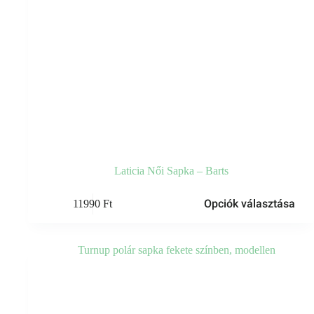
Laticia Női Sapka – Barts
Ennek
Opciók választása
11990
Ft
a
terméknek
több
variációja
van.
A
változatok
a
termékoldalon