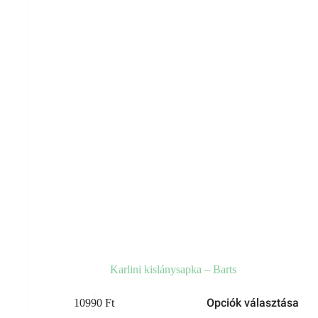
választhatók
ki
Karlini kislánysapka – Barts
Ennek
Opciók választása
10990
Ft
a
terméknek