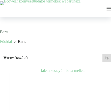
Ugrás
a
tartalomhoz
Barts
Főoldal
Barts
TERMÉKSZŰRŐ