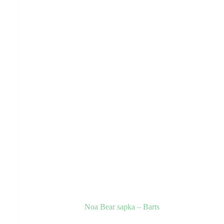
a
termékoldalon
választhatók
ki
Noa Bear sapka – Barts
Ennek