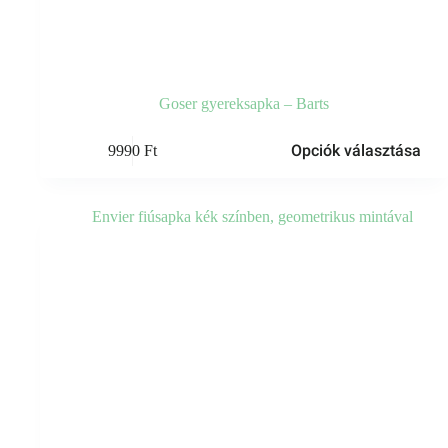
Goser gyereksapka – Barts
Ennek
Opciók választása
9990
Ft
a
terméknek
több
variációja
van.
A
változatok
a
termékoldalon
választhatók
ki