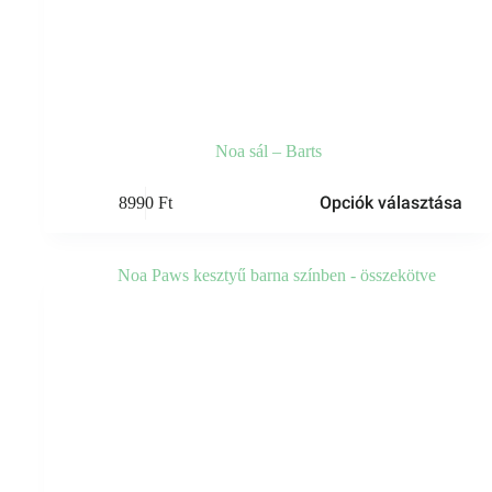
Noa sál – Barts
Ennek
Opciók választása
8990
Ft
a
terméknek
több
variációja
van.
A
változatok
a
termékoldalon
választhatók
ki