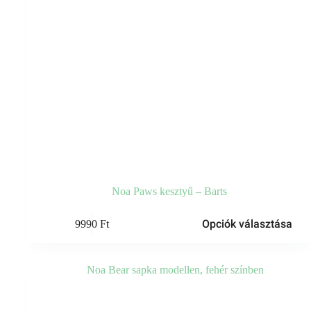
Noa Paws kesztyű – Barts
Ennek
Opciók választása
9990
Ft
a
terméknek
több
variációja
van.
A
változatok