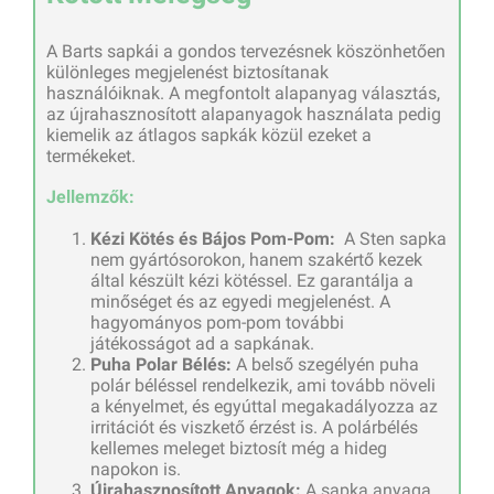
A Barts sapkái a gondos tervezésnek köszönhetően
különleges megjelenést biztosítanak
használóiknak. A megfontolt alapanyag választás,
az újrahasznosított alapanyagok használata pedig
kiemelik az átlagos sapkák közül ezeket a
termékeket.
Jellemzők:
Kézi Kötés és Bájos Pom-Pom:
A Sten sapka
nem gyártósorokon, hanem szakértő kezek
által készült kézi kötéssel. Ez garantálja a
minőséget és az egyedi megjelenést. A
hagyományos pom-pom további
játékosságot ad a sapkának.
Puha Polar Bélés:
A belső szegélyén puha
polár béléssel rendelkezik, ami tovább növeli
a kényelmet, és egyúttal megakadályozza az
irritációt és viszkető érzést is. A polárbélés
kellemes meleget biztosít még a hideg
napokon is.
Újrahasznosított Anyagok:
A sapka anyaga