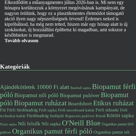
Elkezdődött a műanyagmentes július 2026-ban is. Mi nem egy
hónapra korlátozzuk a környezet megóvásának kampányait, de
nagyon örülünk, hogy ez a plasztikmentes életmódot támogató
akció ilyen nagy népszerűségnek örvend! Érdemes neked is
kipróbálnod, ha még nem tetted, hiszen már egy hónap alatt is új
szokásokat, új hozzáállást építhetsz ki magadban, ami sokszor a
későbbiekre is megmarad.
Tovább olvasom
Kategóriák
Biopamut férfi
Ajándékötletek 10000 Ft alatt
Baseball sapka
póló
Biopamut
Biopamut női póló
Biopamut pulóver
póló
Biopamut ruházat
Etikus ruházat
Boardshort
Fiú
Férfi fürdőnadrág
Férfi snowboard kabát
Férfi sídzseki
Férfi
Férfi sapka
Kötött sapka
Fürdőnadrág
technikai kabát
Kapucnis pulóver
fürdőpóló
Körsál
O'Neill Blue
Női felsők
Női sapka
Organikus pamut férfi
Nyári sapka
Organikus pamut férfi póló
Organikus pamut női
pulóver