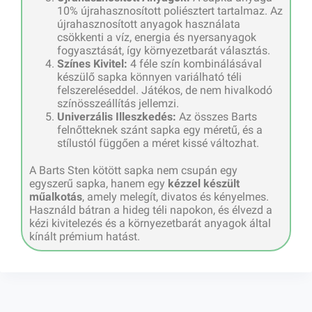
10% újrahasznosított poliésztert tartalmaz. Az
újrahasznosított anyagok használata
csökkenti a víz, energia és nyersanyagok
fogyasztását, így környezetbarát választás.
Színes Kivitel:
4 féle szín kombinálásával
készülő sapka könnyen variálható téli
felszereléseddel. Játékos, de nem hivalkodó
színösszeállítás jellemzi.
Univerzális Illeszkedés:
Az összes Barts
felnőtteknek szánt sapka egy méretű, és a
stílustól függően a méret kissé változhat.
A Barts Sten kötött sapka nem csupán egy
egyszerű sapka, hanem egy
kézzel készült
műalkotás
, amely melegít, divatos és kényelmes.
Használd bátran a hideg téli napokon, és élvezd a
kézi kivitelezés és a környezetbarát anyagok által
kínált prémium hatást.