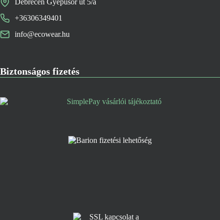
Debrecen Gyepűsor út 5/a
+36306349401
info@ecowear.hu
Biztonságos fizetés