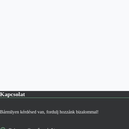
Kapcsolat
Bármilyen kérdésed van, fordulj hozzánk bizalommal!