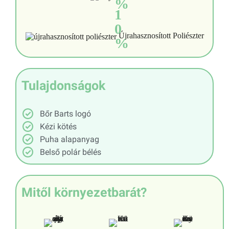
%
1
0
Újrahasznosított Poliészter
%
Tulajdonságok
Bőr Barts logó
Kézi kötés
Puha alapanyag
Belső polár bélés
Mitől környezetbarát?