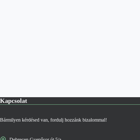
Kapcsolat
Bármilyen kérdésed van, fordulj hozzánk bizalommal!
Debrecen Gyepűsor út 5/a