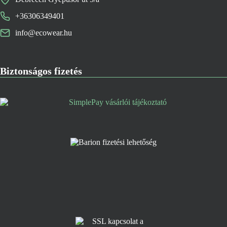
+36306349401
info@ecowear.hu
Biztonságos fizetés