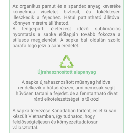
Az organikus pamut és a spandex anyag keveréke
kényelmes viseletet biztosít, és tökéletesen
illeszkedik a fejedhez. Hátul pattintható állítóval
könnyen méretre állíthatod.
A tengerparti életérzést idéző sublimációs
nyomtatás a sapka előlapján tovább fokozza a
stílusos megjelenést. A sapka bal oldalán szolid
parafa logó jelzi a sapi eredetét.
Újrahasznosított alapanyag
A sapka újrahasznosított műanyag hálóval
rendelkezik a hátsó részen, ami nemcsak segít
hűvösen tartani a fejedet, de a fenntartható divat
iránti elkötelezettséget is tükrözi.
A sapka tervezése Kanadában történt, és etikusan
készült Vietnamban, így tudhatod, hogy
felelősségteljesen és környezettudatosan
választottál.