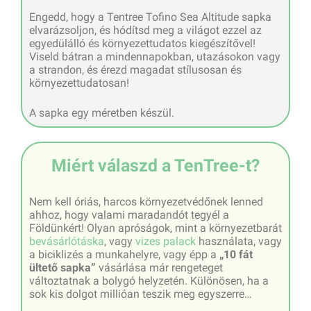
Engedd, hogy a Tentree Tofino Sea Altitude sapka
elvarázsoljon, és hódítsd meg a világot ezzel az
egyedülálló és környezettudatos kiegészítővel!
Viseld bátran a mindennapokban, utazásokon vagy
a strandon, és érezd magadat stílusosan és
környezettudatosan!
A sapka egy méretben készül.
Miért válaszd a TenTree-t?
Nem kell óriás, harcos környezetvédőnek lenned
ahhoz, hogy valami maradandót tegyél a
Földünkért! Olyan apróságok, mint a környezetbarát
bevásárlótáska
, vagy
vizes palack
használata, vagy
a biciklizés a munkahelyre, vagy épp a
„10 fát
ültető sapka”
vásárlása már rengeteget
változtatnak a bolygó helyzetén. Különösen, ha a
sok kis dolgot millióan teszik meg egyszerre…