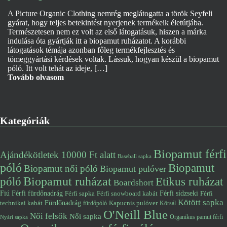
A Picture Organic Clothing nemrég meglátogatta a török Seyfeli
gyárat, hogy teljes betekintést nyerjenek termékeik életútjába.
Természetesen nem ez volt az első látogatásuk, hiszen a márka
indulása óta gyártják itt a biopamut ruházatot. A korábbi
látogatások témája azonban főleg termékfejlesztés és
tömeggyártási kérdések voltak. Lássuk, hogyan készül a biopamut
póló. Itt volt tehát az ideje, […]
Tovább olvasom
Kategóriák
Biopamut férfi
Ajándékötletek 10000 Ft alatt
Baseball sapka
póló
Biopamut
Biopamut női póló
Biopamut pulóver
póló
Biopamut ruházat
Etikus ruházat
Boardshort
Fiú
Férfi fürdőnadrág
Férfi snowboard kabát
Férfi sídzseki
Férfi
Férfi sapka
Kötött sapka
Fürdőnadrág
technikai kabát
Kapucnis pulóver
fürdőpóló
Körsál
O'Neill Blue
Női felsők
Női sapka
Organikus pamut férfi
Nyári sapka