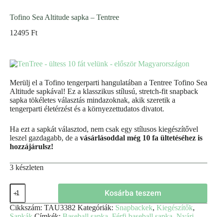
Tofino Sea Altitude sapka – Tentree
12495
Ft
Merülj el a Tofino tengerparti hangulatában a Tentree Tofino Sea
Altitude sapkával! Ez a klasszikus stílusú, stretch-fit snapback
sapka tökéletes választás mindazoknak, akik szeretik a
tengerparti életérzést és a környezettudatos divatot.
Ha ezt a sapkát választod, nem csak egy stílusos kiegészítővel
leszel gazdagabb, de a
vásárlásoddal még 10 fa ültetéséhez is
hozzájárulsz!
3 készleten
Kosárba teszem
Cikkszám:
TAU3382
Kategóriák:
Snapbackek
,
Kiegészítők
,
Sapkák
Címkék:
Baseball sapka
,
Férfi baseball sapka
,
Nyári