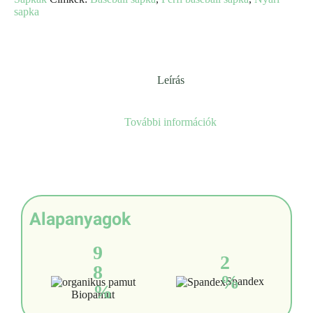
sapka
Leírás
További információk
Alapanyagok
9
2
8
%
Spandex
%
Biopamut