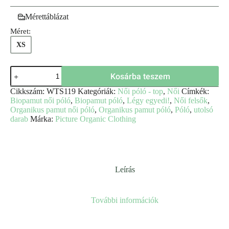
Mérettáblázat
Méret:
XS
Kosárba teszem
Cikkszám:
WTS119
Kategóriák:
Női póló - top
,
Női
Címkék:
Biopamut női póló
,
Biopamut póló
,
Légy egyedi!
,
Női felsők
,
Organikus pamut női póló
,
Organikus pamut póló
,
Póló
,
utolsó
darab
Márka:
Picture Organic Clothing
Leírás
További információk