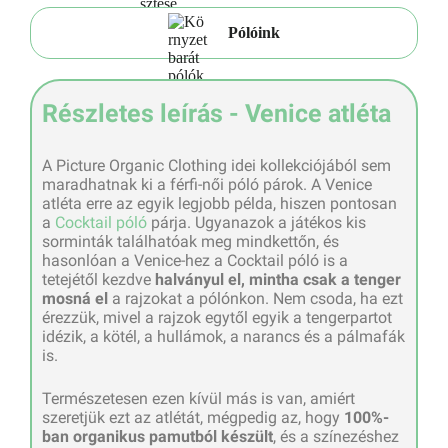
Pólóink
Részletes leírás - Venice atléta
A Picture Organic Clothing idei kollekciójából sem
maradhatnak ki a férfi-női póló párok. A Venice
atléta erre az egyik legjobb példa, hiszen pontosan
a
Cocktail póló
párja. Ugyanazok a játékos kis
sorminták találhatóak meg mindkettőn, és
hasonlóan a Venice-hez a Cocktail póló is a
tetejétől kezdve
halványul el, mintha csak a tenger
mosná el
a rajzokat a pólónkon. Nem csoda, ha ezt
érezzük, mivel a rajzok egytől egyik a tengerpartot
idézik, a kötél, a hullámok, a narancs és a pálmafák
is.
Természetesen ezen kívül más is van, amiért
szeretjük ezt az atlétát, mégpedig az, hogy
100%-
ban organikus pamutból készült
, és a színezéshez