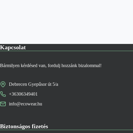
Kapcsolat
Bármilyen kérdésed van, fordulj hozzánk bizalommal!
Debrecen Gyepűsor út 5/a
+36306349401
info@ecowear.hu
Biztonságos fizetés