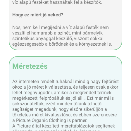
víz alapú festéket használtak fel a készítők.
Hogy ez miért jó neked?
Nos, nem kell megijedni a víz alapú festék nem
veszíti el hamarabb a színét, mint bármelyik
szintetikus anyaggal készülő, viszont sokkal
egészségesebb a bőrödnek és a környezetnek is.
Méretezés
Az interneten rendelt ruháknál mindig nagy fejtörést
okoz a jó méret kiválasztása, és teljesen csak akkor
lehet megnyugodni, amikor a megrendelt termék
megérkezett, felpróbáltuk és jól áll… Ezt már mi is
sokszor átéltük, ezért minden tőlünk telhető
segítséget megadunk, hogy elsőre sikerüljön a
tökéletes méret kiválasztása, és ebben szerencsére
a Picture Organic Clothing is partner.
A Picture által készített mérettáblázatok segítenek