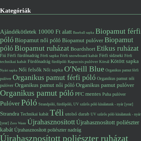
Kategóriák
Biopamut férfi
Ajándékötletek 10000 Ft alatt
Baseball sapka
póló
Biopamut
Biopamut női póló
Biopamut pulóver
póló
Biopamut ruházat
Etikus ruházat
Boardshort
Fiú
Férfi fürdőnadrág
Férfi snowboard kabát
Férfi sídzseki
Férfi
Férfi sapka
Kötött sapka
Fürdőnadrág
technikai kabát
Kapucnis pulóver
fürdőpóló
Körsál
O'Neill Blue
Női felsők
Női sapka
Organikus pamut férfi
Nyári sapka
Organikus pamut férfi póló
Organikus pamut női
pulóver
Organikus pamut női póló
Organikus pamut pulóver
pulóver
Organikus pamut póló
PFC mentes
Puha pulóver
Póló
Pulóver
Strandpóló, fürdőpóló, UV szűrős póló kínálatunk - nyár [year]
Téli
Strandra
utolsó darab
Technikai kabát
UV szűrős póló kínálatunk - nyár
Újrahasznosított
Újrahasznosított poliészter
[year]
Zero Waste
kabát
Újrahasznosított poliészter nadrág
Újrahasznosított poliészter ruházat