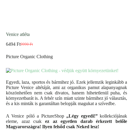
Venice atléta
6494
Ft
9990
Ft
Picture Organic Clothing
Egyedi, laza, sportos és bármihez jó. Ezek jellemzik leginkább a
Picture Venice altétáját, ami az organikus pamut alapanyagnak
köszönhetően nem csak divatos, hanem hihetetlenül puha, és
környezetbarát is. A fehér szín miatt szinte bármihez jó választás,
és a kis minták is garantáltan belopják magukat a szívedbe.
A Venice póló a PictureShop
„Légy egyedi!”
kollekciójának
eleme, azaz csak
ez az egyetlen darab érkezett belőle
Magyarországra! Ilyen felsőd csak Neked lesz!