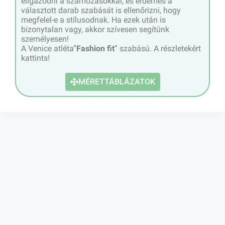
eligazodni a számozásokkal, és érdemes a
választott darab szabását is ellenőrizni, hogy
megfelel-e a stílusodnak. Ha ezek után is
bizonytalan vagy, akkor szívesen segítünk
személyesen!
A Venice atléta“
Fashion fit
” szabású. A részletekért
kattints!
MÉRETTÁBLÁZATOK