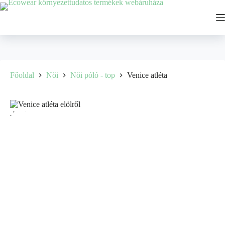
Főoldal
Női
Női póló - top
Venice atléta
-35%