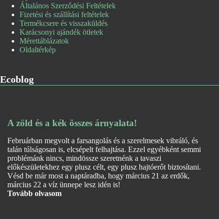
Általános Szerződési Feltételek
Fizetési és szállítási feltételek
Termékcsere és visszaküldés
Karácsonyi ajándék ötletek
Mérettáblázatok
Oldaltérkép
Ecoblog
A zöld és a kék összes árnyalata!
Februárban megvolt a farsangolás és a szerelmesek vibráló, és
talán túlságosan is, elcsépelt felhajtása. Ezzel egyébként semmi
problémánk nincs, mindössze szeretnénk a tavaszi
előkészületekhez egy plusz célt, egy plusz hajtóerőt biztosítani.
Vésd be már most a naptáradba, hogy március 21 az erdők,
március 22 a víz ünnepe lesz idén is!
Tovább olvasom