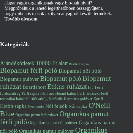
alapanyagot organikusnak vagy bio-nak hívni?
Megpróbáltuk a lehető legérthetőbben összegyűjteni,
hogy miben is mások az ilyen anyagból készült termékek.
Tovább olvasom
Kategóriák
Ajándékötletek 10000 Ft alatt
Baseball sapka
Biopamut férfi póló
Biopamut női póló
Biopamut póló
Biopamut
Biopamut pulóver
ruházat
Etikus ruházat
Boardshort
Fiú
Férfi
fürdőnadrág
Férfi snowboard kabát
Férfi sídzseki
Férfi
Férfi sapka
Fürdőnadrág
technikai kabát
Kapucnis pulóver
fürdőpóló
Körsál
O'Neill
Kötött sapka
Női felsők
Női sapka
Nyári sapka
Blue
Organikus pamut
Organikus pamut férfi pulóver
férfi póló
Organikus pamut
Organikus pamut női pulóver
Organikus
női póló
Organikus pamut pulóver