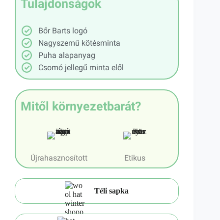
Tulajdonságok
Bőr Barts logó
Nagyszemű kötésminta
Puha alapanyag
Csomó jellegű minta elől
Mitől környezetbarát?
Újrahasznosított
Etikus
Téli sapka