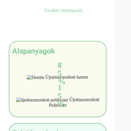
További információk
Alapanyagok
8
5
Újrahasznosított farmer
%
1
5
Újrahasznosított
%
Poliészter