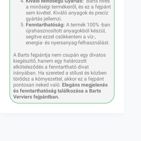
Kiváló Minőségű Gyártás:
Barts híres
a minőségi termékeiről, és ez a fejpánt
sem kivétel. Kiváló anyagok és precíz
gyártás jellemzi.
Fenntarthatóság:
A termék 100% -ban
újrahasznosított anyagokból készül,
segítve ezzel csökkenteni a víz-,
energia- és nyersanyag-felhasználást.
A Barts fejpántja nem csupán egy divatos
kiegészítő, hanem egy határozott
elköteleződés a fenntartható divat
irányában. Ha szereted a stílust és közben
törődsz a környezettel, akkor ez a fejpánt
pontosan neked való.
Elegáns megjelenés
és fenntarthatóság találkozása a Barts
Verviers fejpántban.