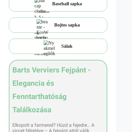
Baseball sapka
Bojtos sapka
Sálak
Barts Verviers Fejpánt -
Elegancia és
Fenntarthatóság
Találkozása
Elkopott a farmered? Húzd a fejedre… A
viccet félretéve – A fejpánt attól válik