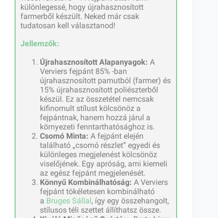
különlegessé, hogy újrahasznosított
farmerből készült. Neked már csak
tudatosan kell választanod!
Jellemzők:
Újrahasznosított Alapanyagok:
A
Verviers fejpánt 85% -ban
újrahasznosított pamutból (farmer) és
15% újrahasznosított poliészterből
készül. Ez az összetétel nemcsak
kifinomult stílust kölcsönöz a
fejpántnak, hanem hozzá járul a
környezeti fenntarthatósághoz is.
Csomó Minta:
A fejpánt elején
található „csomó részlet” egyedi és
különleges megjelenést kölcsönöz
viselőjének. Egy apróság, ami kiemeli
az egész fejpánt megjelenését.
Könnyű Kombinálhatóság:
A Verviers
fejpánt tökéletesen kombinálható
a
Bruges Sállal
, így egy összehangolt,
stílusos téli szettet állíthatsz össze.