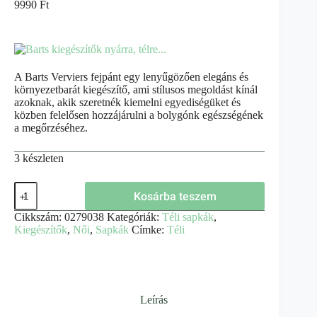
9990
Ft
A Barts Verviers fejpánt egy lenyűgözően elegáns és
környezetbarát kiegészítő, ami stílusos megoldást kínál
azoknak, akik szeretnék kiemelni egyediségüket és
közben felelősen hozzájárulni a bolygónk egészségének
a megőrzéséhez.
3 készleten
Kosárba teszem
Cikkszám:
0279038
Kategóriák:
Téli sapkák
,
Kiegészítők
,
Női
,
Sapkák
Címke:
Téli
Leírás