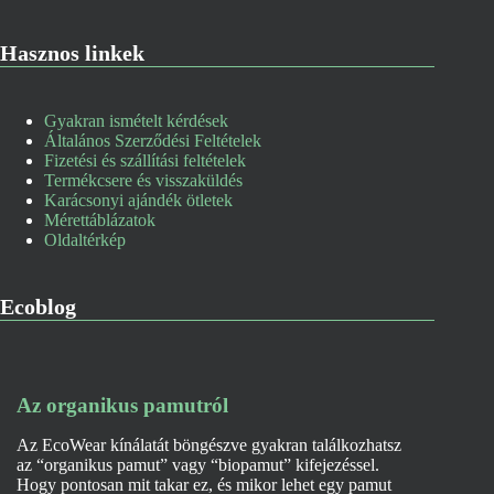
Hasznos linkek
Gyakran ismételt kérdések
Általános Szerződési Feltételek
Fizetési és szállítási feltételek
Termékcsere és visszaküldés
Karácsonyi ajándék ötletek
Mérettáblázatok
Oldaltérkép
Ecoblog
Az organikus pamutról
Az EcoWear kínálatát böngészve gyakran találkozhatsz
az “organikus pamut” vagy “biopamut” kifejezéssel.
Hogy pontosan mit takar ez, és mikor lehet egy pamut