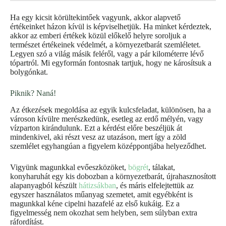
Ha egy kicsit körültekintőek vagyunk, akkor alapvető
értékeinket házon kívül is képviselhetjük. Ha minket kérdeztek,
akkor az emberi értékek közül előkelő helyre soroljuk a
természet értékeinek védelmét, a környezetbarát szemléletet.
Legyen szó a világ másik feléről, vagy a pár kilométerre lévő
tópartról. Mi egyformán fontosnak tartjuk, hogy ne károsítsuk a
bolygónkat.
Piknik? Naná!
Az étkezések megoldása az egyik kulcsfeladat, különösen, ha a
városon kívülre merészkedünk, esetleg az erdő mélyén, vagy
vízparton kirándulunk. Ezt a kérdést előre beszéljük át
mindenkivel, aki részt vesz az utazáson, mert így a zöld
szemlélet egyhangúan a figyelem középpontjába helyeződhet.
Vigyünk magunkkal evőeszközöket,
bögrét
, tálakat,
konyharuhát egy kis dobozban a környezetbarát, újrahasznosított
alapanyagból készült
hátizsákban
, és máris elfelejtettük az
egyszer használatos műanyag szemetet, amit egyébként is
magunkkal kéne cipelni hazafelé az első kukáig. Ez a
figyelmesség nem okozhat sem helyben, sem súlyban extra
ráfordítást.