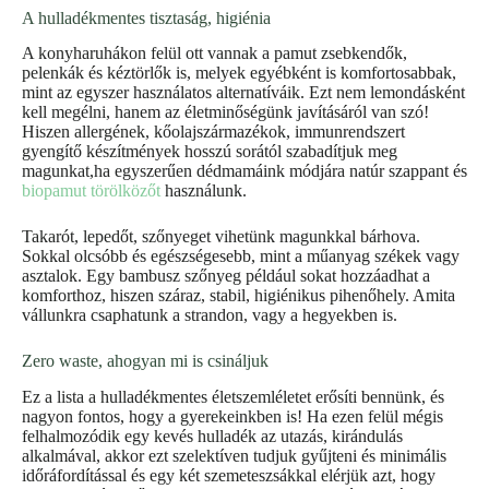
A hulladékmentes tisztaság, higiénia
A konyharuhákon felül ott vannak a pamut zsebkendők,
pelenkák és kéztörlők is, melyek egyébként is komfortosabbak,
mint az egyszer használatos alternatíváik. Ezt nem lemondásként
kell megélni, hanem az életminőségünk javításáról van szó!
Hiszen allergének, kőolajszármazékok, immunrendszert
gyengítő készítmények hosszú sorától szabadítjuk meg
magunkat,ha egyszerűen dédmamáink módjára natúr szappant és
biopamut törölközőt
használunk.
Takarót, lepedőt, szőnyeget vihetünk magunkkal bárhova.
Sokkal olcsóbb és egészségesebb, mint a műanyag székek vagy
asztalok. Egy bambusz szőnyeg például sokat hozzáadhat a
komforthoz, hiszen száraz, stabil, higiénikus pihenőhely. Amita
vállunkra csaphatunk a strandon, vagy a hegyekben is.
Zero waste, ahogyan mi is csináljuk
Ez a lista a hulladékmentes életszemléletet erősíti bennünk, és
nagyon fontos, hogy a gyerekeinkben is! Ha ezen felül mégis
felhalmozódik egy kevés hulladék az utazás, kirándulás
alkalmával, akkor ezt szelektíven tudjuk gyűjteni és minimális
időráfordítással és egy két szemeteszsákkal elérjük azt, hogy