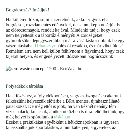
Bográcsozás? Imádjuk!
Ha kültéren főzni, sütni is szeretnénk, akkor vigyük el a
bográcsot, rozsdamentes edényeket, de semmiképp ne érjük be
az előrecsomagolt, rendelt kajával. Mindenki tudja, hogy ezek
nem helyettesítik a tábortűz élményét! A zöldségeket,
gyümölcsöket legegyszerűbben már a vásárláskor dobjuk be egy
vászontáskába,
Urbansztyr
hálós ökozsákba, és már vihetjük is!
Remélem arra nem kell külön felhívnom a figyelmed, hogy csak
kijelölt helyen, és engedélyezett időszakban bográcsozunk?
Folyadékok tárolása
Ha a főzéshez, a folyadékpótlásra, vagy az iszogatásra akarunk
felkészülni helyezzük előtérbe a BPA mentes, újrahasználható
palackokat. De még ettől is jobb, ha van kéznél néhány fém
vizes palack, kulacsok, amiket útközben is újra feltölthetünk, így
még helyet is spórolunk a
táskában!
Ezeket a praktikákat egyébként a hétköznapokban is ügyesen
kihasználhatjuk sportoláskor, a munkahelyen, a gyerekek az