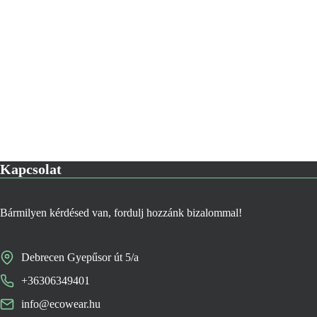
Kapcsolat
Bármilyen kérdésed van, fordulj hozzánk bizalommal!
Debrecen Gyepűsor út 5/a
+36306349401
info@ecowear.hu