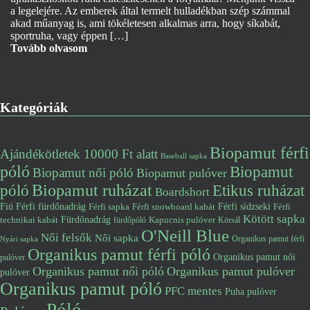
a legelejére. Az emberek által termelt hulladékban szép számmal
akad műanyag is, ami tökéletesen alkalmas arra, hogy síkabát,
sportruha, vagy éppen […]
Tovább olvasom
Kategóriák
Biopamut férfi
Ajándékötletek 10000 Ft alatt
Baseball sapka
póló
Biopamut
Biopamut női póló
Biopamut pulóver
póló
Biopamut ruházat
Etikus ruházat
Boardshort
Fiú
Férfi fürdőnadrág
Férfi snowboard kabát
Férfi sídzseki
Férfi
Férfi sapka
Kötött sapka
Fürdőnadrág
technikai kabát
Kapucnis pulóver
fürdőpóló
Körsál
O'Neill Blue
Női felsők
Női sapka
Organikus pamut férfi
Nyári sapka
Organikus pamut férfi póló
Organikus pamut női
pulóver
Organikus pamut női póló
Organikus pamut pulóver
pulóver
Organikus pamut póló
PFC mentes
Puha pulóver