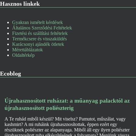
Hasznos linkek
Gyakran ismételt kérdések
Általános Szerződési Feltételek
Fizetési és szállítási feltételek
Termékcsere és visszaküldés
Karácsonyi ajándék ötletek
Mérettáblázatok
Oldaltérkép
Ecoblog
Újrahasznosított ruházat: a műanyag palacktól az
újrahasznosított poliészterig
A Te ruhád miből készül? Mit viselsz? Pamutot, műszálat, vagy
kashmirt? A mi ruháink újrahasznosítottak, éppen ezért egy
részüknek poliészter az alapanyaga. Miből áll egy ilyen poliészter
újrahasznosított ruha elkészítésének a folyamata? Menjünk vissza