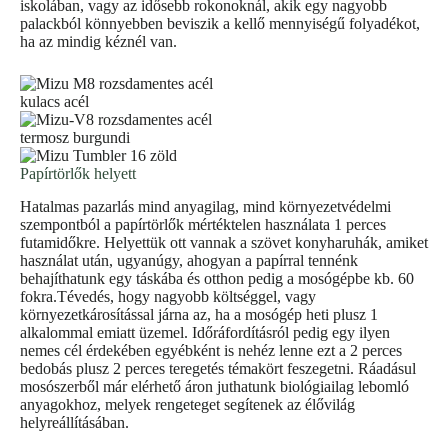
iskolában, vagy az idősebb rokonoknál, akik egy nagyobb
palackból könnyebben beviszik a kellő mennyiségű folyadékot,
ha az mindig kéznél van.
Papírtörlők helyett
Hatalmas pazarlás mind anyagilag, mind környezetvédelmi
szempontból a papírtörlők mértéktelen használata 1 perces
futamidőkre. Helyettük ott vannak a szövet konyharuhák, amiket
használat után, ugyanúgy, ahogyan a papírral tennénk
behajíthatunk egy táskába és otthon pedig a mosógépbe kb. 60
fokra.Tévedés, hogy nagyobb költséggel, vagy
környezetkárosítással járna az, ha a mosógép heti plusz 1
alkalommal emiatt üzemel. Időráfordításról pedig egy ilyen
nemes cél érdekében egyébként is nehéz lenne ezt a 2 perces
bedobás plusz 2 perces teregetés témakört feszegetni. Ráadásul
mosószerből már elérhető áron juthatunk biológiailag lebomló
anyagokhoz, melyek rengeteget segítenek az élővilág
helyreállításában.