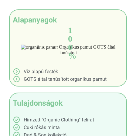
Alapanyagok
1
0
0
Organikus pamut GOTS által
tanúsított
%
Víz alapú festék
GOTS által tanúsított organikus pamut
Tulajdonságok
Hímzett "Organic Clothing" felirat
Cuki rókás minta
Dad & Son kollekció