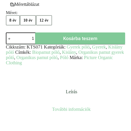
Mérettáblázat
Méret:
8 év
10 év
12 év
Kosárba teszem
Cikkszám:
KTS071
Kategóriák:
Gyerek póló
,
Gyerek
,
Kislány
póló
Címkék:
Biopamut póló
,
Kislány
,
Organikus pamut gyerek
póló
,
Organikus pamut póló
,
Póló
Márka:
Picture Organic
Clothing
Leírás
További információk