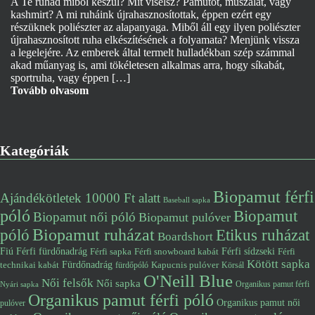
A Te ruhád miből készül? Mit viselsz? Pamutot, műszálat, vagy
kashmirt? A mi ruháink újrahasznosítottak, éppen ezért egy
részüknek poliészter az alapanyaga. Miből áll egy ilyen poliészter
újrahasznosított ruha elkészítésének a folyamata? Menjünk vissza
a legelejére. Az emberek által termelt hulladékban szép számmal
akad műanyag is, ami tökéletesen alkalmas arra, hogy síkabát,
sportruha, vagy éppen […]
Tovább olvasom
Kategóriák
Biopamut férfi
Ajándékötletek 10000 Ft alatt
Baseball sapka
póló
Biopamut
Biopamut női póló
Biopamut pulóver
póló
Biopamut ruházat
Etikus ruházat
Boardshort
Fiú
Férfi fürdőnadrág
Férfi snowboard kabát
Férfi sídzseki
Férfi
Férfi sapka
Kötött sapka
Fürdőnadrág
technikai kabát
Kapucnis pulóver
fürdőpóló
Körsál
O'Neill Blue
Női felsők
Női sapka
Organikus pamut férfi
Nyári sapka
Organikus pamut férfi póló
Organikus pamut női
pulóver