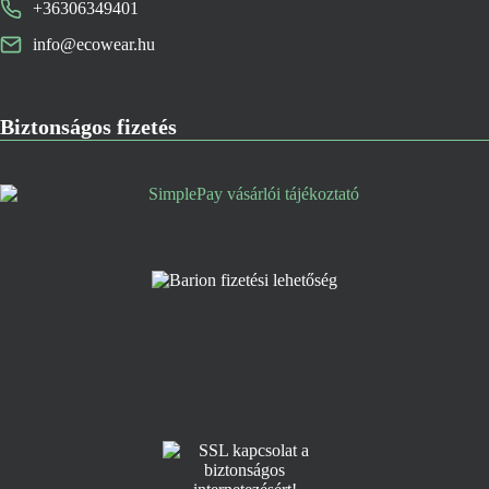
+36306349401
info@ecowear.hu
Biztonságos fizetés