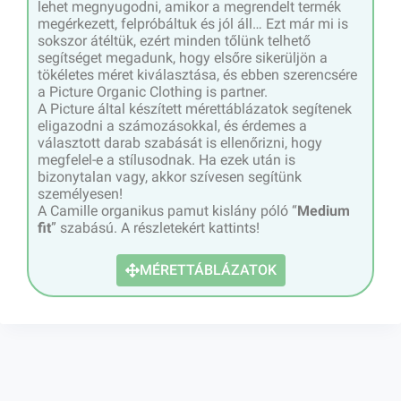
lehet megnyugodni, amikor a megrendelt termék
megérkezett, felpróbáltuk és jól áll… Ezt már mi is
sokszor átéltük, ezért minden tőlünk telhető
segítséget megadunk, hogy elsőre sikerüljön a
tökéletes méret kiválasztása, és ebben szerencsére
a Picture Organic Clothing is partner.
A Picture által készített mérettáblázatok segítenek
eligazodni a számozásokkal, és érdemes a
választott darab szabását is ellenőrizni, hogy
megfelel-e a stílusodnak. Ha ezek után is
bizonytalan vagy, akkor szívesen segítünk
személyesen!
A Camille organikus pamut kislány póló “
Medium
fit
” szabású. A részletekért kattints!
MÉRETTÁBLÁZATOK