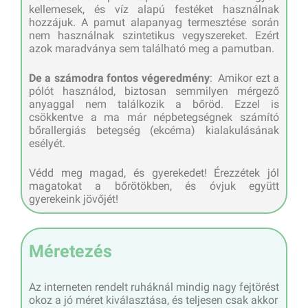
kellemesek, és víz alapú festéket használnak
hozzájuk. A pamut alapanyag termesztése során
nem használnak szintetikus vegyszereket. Ezért
azok maradványa sem található meg a pamutban.
De a számodra fontos végeredmény
: Amikor ezt a
pólót használod, biztosan semmilyen mérgező
anyaggal nem találkozik a bőröd. Ezzel is
csökkentve a ma már népbetegségnek számító
bőrallergiás betegség (ekcéma) kialakulásának
esélyét.
Védd meg magad, és gyerekedet! Érezzétek jól
magatokat a bőrötökben, és óvjuk együtt
gyerekeink jövőjét!
Méretezés
Az interneten rendelt ruháknál mindig nagy fejtörést
okoz a jó méret kiválasztása, és teljesen csak akkor