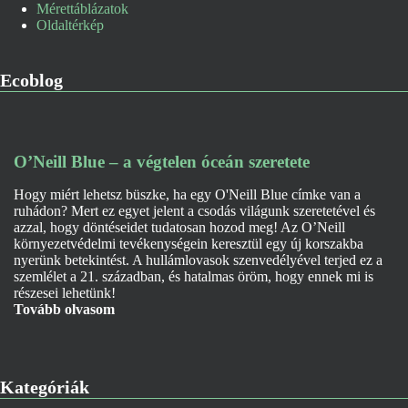
Mérettáblázatok
Oldaltérkép
Ecoblog
O’Neill Blue – a végtelen óceán szeretete
Hogy miért lehetsz büszke, ha egy O'Neill Blue címke van a
ruhádon? Mert ez egyet jelent a csodás világunk szeretetével és
azzal, hogy döntéseidet tudatosan hozod meg! Az O’Neill
környezetvédelmi tevékenységein keresztül egy új korszakba
nyerünk betekintést. A hullámlovasok szenvedélyével terjed ez a
szemlélet a 21. században, és hatalmas öröm, hogy ennek mi is
részesei lehetünk!
Tovább olvasom
Kategóriák