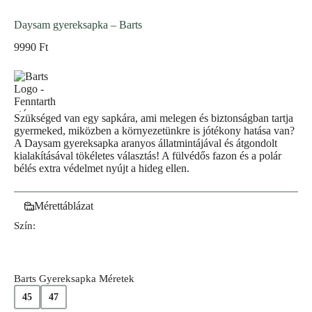
Daysam gyereksapka – Barts
9990
Ft
Szükséged van egy sapkára, ami melegen és biztonságban tartja
gyermeked, miközben a környezetünkre is jótékony hatása van?
A Daysam gyereksapka aranyos állatmintájával és átgondolt
kialakításával tökéletes választás! A fülvédős fazon és a polár
bélés extra védelmet nyújt a hideg ellen.
Mérettáblázat
Szín:
Barts Gyereksapka Méretek
45
47