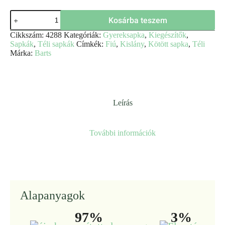
Daysam
Kosárba teszem
gyereksapka
-
Cikkszám:
4288
Kategóriák:
Gyereksapka
,
Kiegészítők
,
Barts
Sapkák
,
Téli sapkák
Címkék:
Fiú
,
Kislány
,
Kötött sapka
,
Téli
mennyiség
Márka:
Barts
Leírás
További információk
Alapanyagok
97%
3%