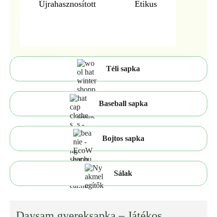
Újrahasznosított
Etikus
Téli sapka
Baseball sapka
Bojtos sapka
Sálak
Daysam gyereksapka – Játékos