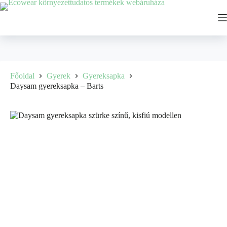
Ugrás
a
tartalomhoz
Főoldal
Gyerek
Gyereksapka
Daysam gyereksapka – Barts