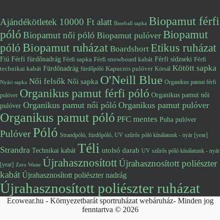
Biopamut férfi
Ajándékötletek 10000 Ft alatt
Baseball sapka
póló
Biopamut
Biopamut női póló
Biopamut pulóver
póló
Biopamut ruházat
Etikus ruházat
Boardshort
Fiú
Férfi fürdőnadrág
Férfi snowboard kabát
Férfi sídzseki
Férfi
Férfi sapka
Kötött sapka
Fürdőnadrág
technikai kabát
Kapucnis pulóver
fürdőpóló
Körsál
O'Neill Blue
Női felsők
Női sapka
Organikus pamut férfi
Nyári sapka
Organikus pamut férfi póló
Organikus pamut női
pulóver
Organikus pamut női póló
Organikus pamut pulóver
pulóver
Organikus pamut póló
PFC mentes
Puha pulóver
Póló
Pulóver
Strandpóló, fürdőpóló, UV szűrős póló kínálatunk - nyár [year]
Téli
Strandra
utolsó darab
Technikai kabát
UV szűrős póló kínálatunk - nyár
Újrahasznosított
Újrahasznosított poliészter
[year]
Zero Waste
kabát
Újrahasznosított poliészter nadrág
Újrahasznosított poliészter ruházat
Ecowear.hu - Környezetbarát sportruházat webáruház- Minden jog
fenntartva © 2026