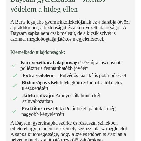
védelem a hideg ellen
A Barts legújabb gyermekkollekciójának ez a darabja ötvözi
a praktikumot, a biztonságot és a környezettudatosságot. A
Daysam sapka nem csak melegít, de a kicsik szívét is
azonnal megdobogtatja játékos megjelenésével.
Kiemelkedő tulajdonságok:
Környezetbarát alapanyag:
97% újrahasznosított
poliészter a fenntarthatóbb jövőért
Extra védelem:
– Fülvédős kialakítás polár béléssel
Biztonságos viselet:
Megkötő zsinórok a tökéletes
illeszkedésért
Játékos dizájn:
Aranyos állatminta két
színváltozatban
Praktikus részletek:
Polár bélelt pántok a még
nagyobb kényelemért
A Daysam gyereksapka szürke és rózsaszín színekben
érhető el, így minden kis személyiséghez találsz megfelelőt.
A sapka különlegessége, hogy a szeles időben is stabilan a
helyén marad az állítható megkötő zsinóroknak