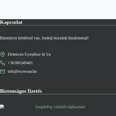
Kapcsolat
Bármilyen kérdésed van, fordulj hozzánk bizalommal!
Debrecen Gyepűsor út 5/a
+36306349401
info@ecowear.hu
Biztonságos fizetés