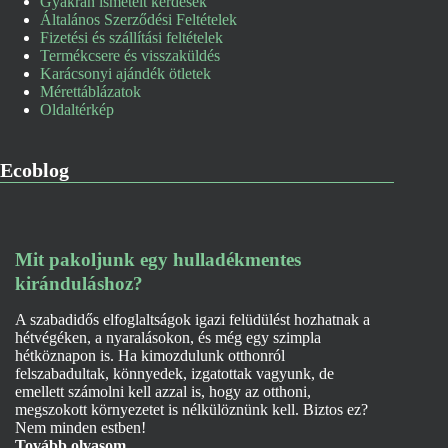
Gyakran ismételt kérdések
Általános Szerződési Feltételek
Fizetési és szállítási feltételek
Termékcsere és visszaküldés
Karácsonyi ajándék ötletek
Mérettáblázatok
Oldaltérkép
Ecoblog
Mit pakoljunk egy hulladékmentes
kiránduláshoz?
A szabadidős elfoglaltságok igazi felüdülést hozhatnak a
hétvégéken, a nyaralásokon, és még egy szimpla
hétköznapon is. Ha kimozdulunk otthonról
felszabadultak, könnyedek, izgatottak vagyunk, de
emellett számolni kell azzal is, hogy az otthoni,
megszokott környezetet is nélkülöznünk kell. Biztos ez?
Nem minden estben!
Tovább olvasom