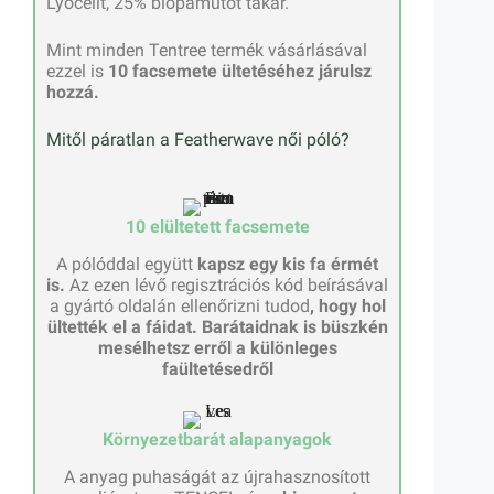
Lyocellt, 25% biopamutot takar.
Mint minden Tentree termék vásárlásával
ezzel is
10 facsemete ültetéséhez járulsz
hozzá.
Mitől páratlan a Featherwave női póló?
10 elültetett facsemete
A pólóddal együtt
kapsz egy kis fa érmét
is.
Az ezen lévő regisztrációs kód beírásával
a gyártó oldalán ellenőrizni tudod
, hogy hol
ültették el a fáidat.
Barátaidnak is büszkén
mesélhetsz erről a különleges
faültetésedről
Környezetbarát alapanyagok
A anyag puhaságát az újrahasznosított