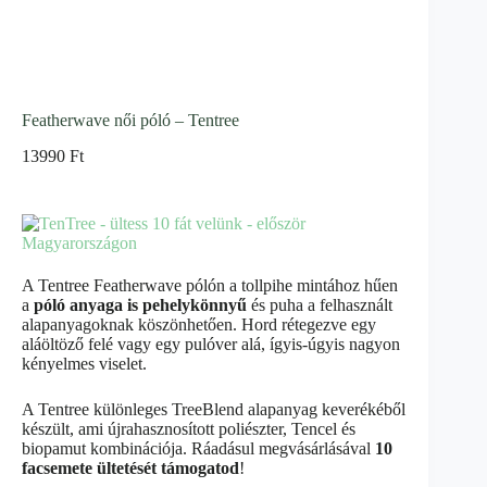
Featherwave női póló – Tentree
13990
Ft
A Tentree Featherwave pólón a tollpihe mintához hűen
a
póló anyaga is pehelykönnyű
és puha a felhasznált
alapanyagoknak köszönhetően. Hord rétegezve egy
aláöltöző felé vagy egy pulóver alá, ígyis-úgyis nagyon
kényelmes viselet.
A Tentree különleges TreeBlend alapanyag keverékéből
készült, ami újrahasznosított poliészter, Tencel és
biopamut kombinációja. Ráadásul
megvásárlásával
10
facsemete ültetését támogatod
!