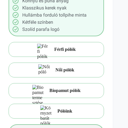
Könnyű és puha anyag
Klasszikus kerek nyak
Hullámba forduló tollpihe minta
Kétféle színben
Szolíd parafa logó
Férfi pólók
Női pólók
Biopamut pólók
Pólóink