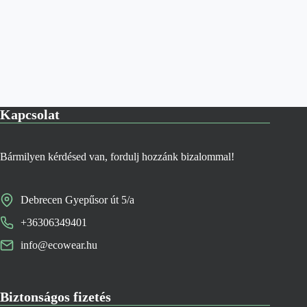
Kapcsolat
Bármilyen kérdésed van, fordulj hozzánk bizalommal!
Debrecen Gyepűsor út 5/a
+36306349401
info@ecowear.hu
Biztonságos fizetés