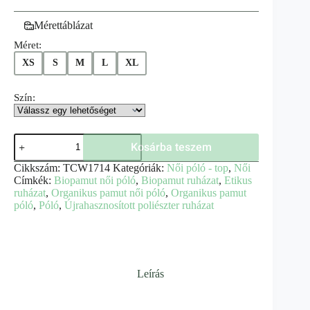
Mérettáblázat
Méret:
XS
S
M
L
XL
Szín:
Kosárba teszem
Cikkszám:
TCW1714
Kategóriák:
Női póló - top
,
Női
Címkék:
Biopamut női póló
,
Biopamut ruházat
,
Etikus
ruházat
,
Organikus pamut női póló
,
Organikus pamut
póló
,
Póló
,
Újrahasznosított poliészter ruházat
Leírás