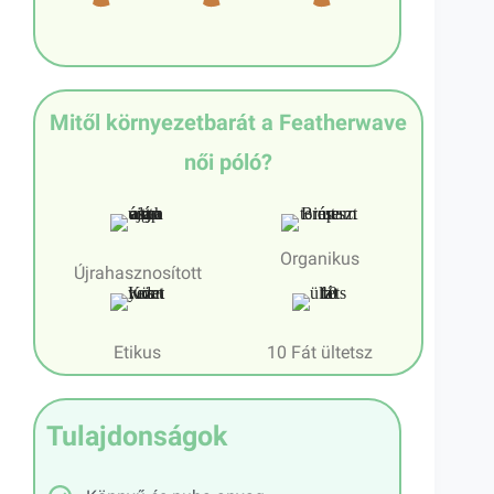
Mitől környezetbarát a Featherwave
női póló?
Organikus
Újrahasznosított
Etikus
10 Fát ültetsz
Tulajdonságok