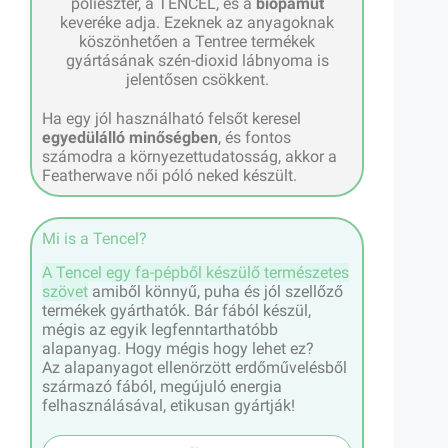
poliészter, a TENCEL, és a
biopamut
keveréke adja. Ezeknek az anyagoknak
köszönhetően a Tentree termékek
gyártásának szén-dioxid lábnyoma is
jelentősen csökkent.
Ha egy jól használható felsőt keresel
egyedülálló minőségben
, és fontos
számodra a környezettudatosság, akkor a
Featherwave női póló neked készült.
Mi is a Tencel?
A Tencel egy fa-pépből készülő természetes
szövet
amiből könnyű, puha és jól szellőző
termékek gyárthatók. Bár fából készül,
mégis az egyik legfenntarthatóbb
alapanyag. Hogy mégis hogy lehet ez?
Az alapanyagot ellenörzött erdőművelésből
származó fából, megújuló energia
felhasználásával, etikusan gyártják!