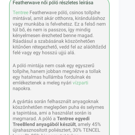
Featherwave női póló részletes leírása
Tentree
Featherwave póló, csinos tollpihe
mintával, amit akár otthonra, kiránduláshoz
vagy munkába is felvehetsz. Ez a felső nem
túl bő, és nem is passzos, így mindig
kényelmesen érezheted benne magad.
Ráadásul a szabásának köszönhetően
kitűnően rétegezhető, vedd fel az aláöltőződ
felé vagy egy hosszú ujjú alá.
A póló mintája nem csak egy egyszerű
tollpihe, hanem jobban megnézve a tollak
egy hatalmas hullámba fordulnak és
emlékeztenek a meleg nyári
vízparti
napokra.
A gyártás során felhasznált anyagoknak
köszönhetően meglepően puha és selymes
a tapintása, ami a használat során is
megmarad. A póló a
Tentree egyedi
TreeBlend anyagából készült
, amely 45%
újrahasznosított poliésztert, 30% TENCEL