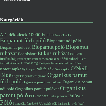
Kategóriák
Ajándékötletek 10000 Ft alatt
Baseball sapka
Biopamut férfi póló
Biopamut női póló
Biopamut póló
Biopamut
Biopamut pulóver
ruházat
Etikus ruházat
Boardshort
Fiú
Férfi
fürdőnadrág
Férfi snowboard kabát
Férfi sídzseki
Férfi
Férfi sapka
Fürdőnadrág
technikai kabát
Kapucnis pulóver
fürdőpóló
Körsál
O'Neill
Kötött sapka
Női felsők
Női sapka
Nyári sapka
Blue
Organikus pamut
Organikus pamut férfi pulóver
férfi póló
Organikus pamut
Organikus pamut női pulóver
Organikus
női póló
Organikus pamut pulóver
pamut póló
Pulóver
PFC mentes
Puha pulóver
Póló
Strandpóló, fürdőpóló, UV szűrős póló kínálatunk - nyár [year]