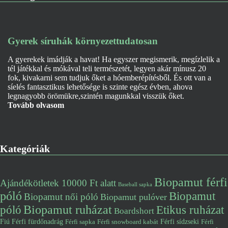
Gyerek síruhák környezettudatosan
A gyerekek imádják a havat! Ha egyszer megismerik, megízlelik a
tél játékkal és mókával teli természetét, legyen akár mínusz 20
fok, kivakarni sem tudjuk őket a hóemberépítésből. És ott van a
síelés fantasztikus lehetősége is szinte egész évben, ahova
legnagyobb örömükre,szintén magunkkal visszük őket.
Tovább olvasom
Kategóriák
Biopamut férfi
Ajándékötletek 10000 Ft alatt
Baseball sapka
póló
Biopamut
Biopamut női póló
Biopamut pulóver
póló
Biopamut ruházat
Etikus ruházat
Boardshort
Fiú
Férfi fürdőnadrág
Férfi snowboard kabát
Férfi sídzseki
Férfi
Férfi sapka