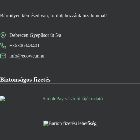
Bármilyen kérdésed van, fordulj hozzánk bizalommal!
Debrecen Gyepűsor út 5/a
+36306349401
info@ecowear.hu
Biztonságos fizetés