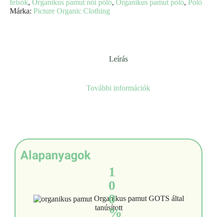
felsők
,
Organikus pamut női póló
,
Organikus pamut póló
,
Póló
Márka:
Picture Organic Clothing
Leírás
További információk
Alapanyagok
1
0
0
Organikus pamut GOTS által
tanúsított
%