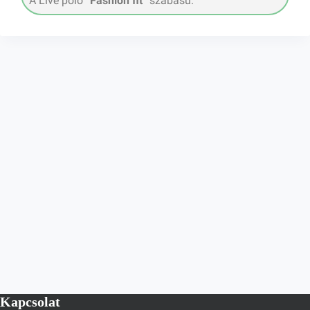
A Live póló “
Fashion fit
” szabású.
Kapcsolat