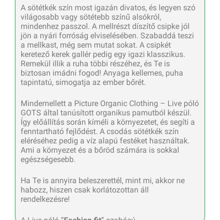
A sötétkék szín most igazán divatos, és legyen szó
világosabb vagy sötétebb színű alsókról,
mindenhez passzol. A mellrészt díszítő csipke jól
jön a nyári forróság elviselésében. Szabaddá teszi
a mellkast, még sem mutat sokat. A csipkét
keretező kerek gallér pedig egy igazi klasszikus.
Remekül illik a ruha többi részéhez, és Te is
biztosan imádni fogod! Anyaga kellemes, puha
tapintatú, simogatja az ember bőrét.
Mindemellett a Picture Organic Clothing – Live póló
GOTS által tanúsított organikus pamutból készül.
Így előállítás során kíméli a környezetet, és segíti a
fenntartható fejlődést. A csodás sötétkék szín
eléréséhez pedig a víz alapú festéket használtak.
Ami a környezet és a bőröd számára is sokkal
egészségesebb.
Ha Te is annyira beleszerettél, mint mi, akkor ne
habozz, hiszen csak korlátozottan áll
rendelkezésre!