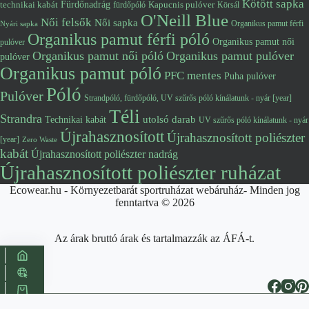
Kötött sapka
Fürdőnadrág
technikai kabát
Kapucnis pulóver
fürdőpóló
Körsál
O'Neill Blue
Női felsők
Női sapka
Organikus pamut férfi
Nyári sapka
Organikus pamut férfi póló
Organikus pamut női
pulóver
Organikus pamut női póló
Organikus pamut pulóver
pulóver
Organikus pamut póló
PFC mentes
Puha pulóver
Póló
Pulóver
Strandpóló, fürdőpóló, UV szűrős póló kínálatunk - nyár [year]
Téli
Strandra
utolsó darab
Technikai kabát
UV szűrős póló kínálatunk - nyár
Újrahasznosított
Újrahasznosított poliészter
[year]
Zero Waste
kabát
Újrahasznosított poliészter nadrág
Újrahasznosított poliészter ruházat
Ecowear.hu - Környezetbarát sportruházat webáruház- Minden jog
fenntartva © 2026
Az árak bruttó árak és tartalmazzák az ÁFÁ-t.