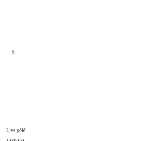
Live póló
12390
Ft