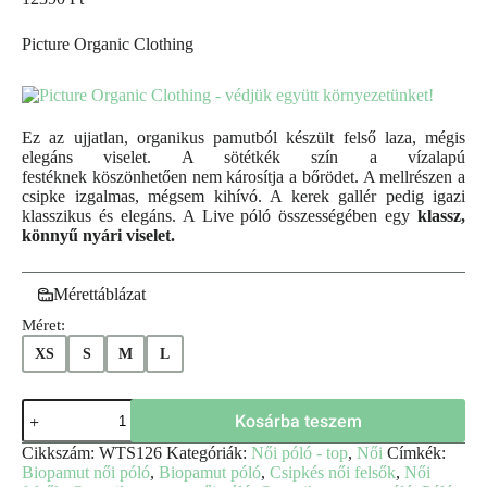
Picture Organic Clothing
Ez az ujjatlan, organikus pamutból készült felső laza, mégis
elegáns viselet. A sötétkék szín a vízalapú
festéknek köszönhetően nem károsítja a bőrödet. A mellrészen a
csipke izgalmas, mégsem kihívó. A kerek gallér pedig igazi
klasszikus és elegáns. A Live póló összességében egy
klassz,
könnyű nyári viselet.
Mérettáblázat
Méret:
XS
S
M
L
Kosárba teszem
Cikkszám:
WTS126
Kategóriák:
Női póló - top
,
Női
Címkék:
Biopamut női póló
,
Biopamut póló
,
Csipkés női felsők
,
Női