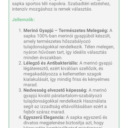
sapka sportos téli napokra. Szabadtéri edzéshez,
intenzív mozgáshoz is remek választás.
Jellemzők:
Merinó Gyapjú – Természetes Melegség:
A
sapka 100%-ban merinói gyapjúból készült,
amely természetes hőszabályozó
tulajdonságokkal rendelkezik. Télen melegen,
nyáron hűvösen tart, így ideális választás
minden évszakban.
Lélegző és Antibakteriális:
A merinó gyapjú
légáteresztő, ezért kiválóan szellőzik, és
megakadályozza a kellemetlen szagok
kialakulását, így mindig friss és kényelmes
marad.
Nedvesség elvezető képesség:
A merinó
gyapjú kiváló páratartalom-szabályozó
tulajdonságokkal rendelkezik Használata
segít az izzadtság eltávolításában ezért a
fejbőr száraz marad.
Egyszerű Elegancia:
A sapka egyszerű és
divatos megjelenése biztosítja azt, hogy