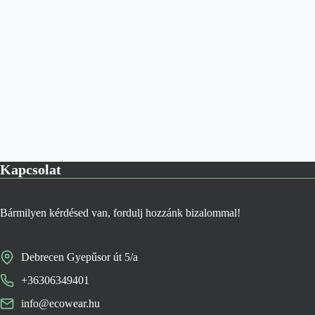
Kapcsolat
Bármilyen kérdésed van, fordulj hozzánk bizalommal!
Debrecen Gyepűsor út 5/a
+36306349401
info@ecowear.hu