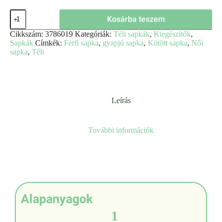
Kosárba teszem
Cikkszám:
3786019
Kategóriák:
Téli sapkák
,
Kiegészítők
,
Sapkák
Címkék:
Férfi sapka
,
gyapjú sapka
,
Kötött sapka
,
Női
sapka
,
Téli
Leírás
További információk
Alapanyagok
1