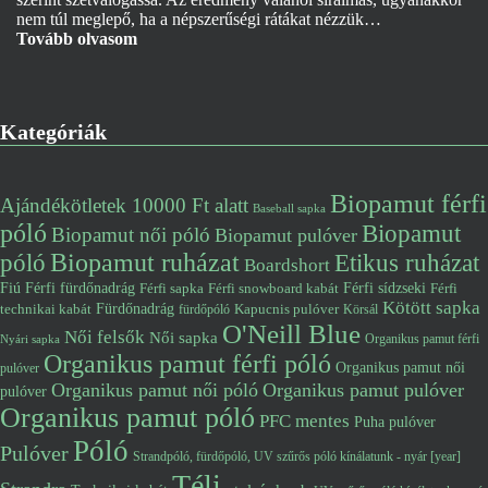
nem túl meglepő, ha a népszerűségi rátákat nézzük…
Tovább olvasom
Kategóriák
Biopamut férfi
Ajándékötletek 10000 Ft alatt
Baseball sapka
póló
Biopamut
Biopamut női póló
Biopamut pulóver
póló
Biopamut ruházat
Etikus ruházat
Boardshort
Fiú
Férfi fürdőnadrág
Férfi snowboard kabát
Férfi sídzseki
Férfi
Férfi sapka
Kötött sapka
Fürdőnadrág
technikai kabát
Kapucnis pulóver
fürdőpóló
Körsál
O'Neill Blue
Női felsők
Női sapka
Organikus pamut férfi
Nyári sapka
Organikus pamut férfi póló
Organikus pamut női
pulóver
Organikus pamut női póló
Organikus pamut pulóver
pulóver
Organikus pamut póló
PFC mentes
Puha pulóver
Póló
Pulóver
Strandpóló, fürdőpóló, UV szűrős póló kínálatunk - nyár [year]
Téli