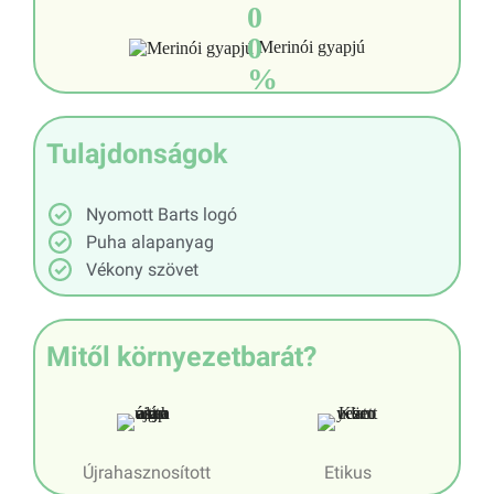
0
0
Merinói gyapjú
%
Tulajdonságok
Nyomott Barts logó
Puha alapanyag
Vékony szövet
Mitől környezetbarát?
Újrahasznosított
Etikus