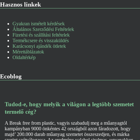
Hasznos linkek
Gyakran ismételt kérdések
Általános Szerződési Feltételek
Fizetési és szállítási feltételek
Termékcsere és visszaküldés
Karácsonyi ajándék ötletek
Mérettáblázatok
Oldaltérkép
Ecoblog
Tudod-e, hogy melyik a világon a legtöbb szemetet
termelő cég?
A Break free from plastic, vagyis szabadulj meg a műanyagtól
kampányban 9000 önkéntes 42 országból azon fáradozott, hogy
majd’ 200.000 darab műanyag szemetet összeszedjen, és márka
szerint szétválogassa. Az eredmény valahol siralmas, ugyanakkor