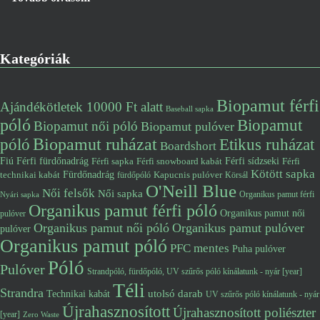
Kategóriák
Biopamut férfi
Ajándékötletek 10000 Ft alatt
Baseball sapka
póló
Biopamut
Biopamut női póló
Biopamut pulóver
póló
Biopamut ruházat
Etikus ruházat
Boardshort
Fiú
Férfi fürdőnadrág
Férfi snowboard kabát
Férfi sídzseki
Férfi
Férfi sapka
Kötött sapka
Fürdőnadrág
technikai kabát
Kapucnis pulóver
fürdőpóló
Körsál
O'Neill Blue
Női felsők
Női sapka
Organikus pamut férfi
Nyári sapka
Organikus pamut férfi póló
Organikus pamut női
pulóver
Organikus pamut női póló
Organikus pamut pulóver
pulóver
Organikus pamut póló
PFC mentes
Puha pulóver
Póló
Pulóver
Strandpóló, fürdőpóló, UV szűrős póló kínálatunk - nyár [year]
Téli
Strandra
utolsó darab
Technikai kabát
UV szűrős póló kínálatunk - nyár
Újrahasznosított
Újrahasznosított poliészter
[year]
Zero Waste