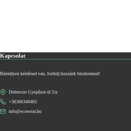
a
termékoldalon
választhatók
ki
Kapcsolat
Bármilyen kérdésed van, fordulj hozzánk bizalommal!
Debrecen Gyepűsor út 5/a
+36306349401
info@ecowear.hu