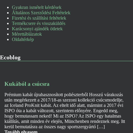
Gyakran ismételt kérdések
Általános Szerződési Feltételek
Fizetési és szállítási feltételek
Termékcsere és visszaküldés
Karácsonyi ajándék ötletek
Mérettáblázatok
Oldaltérkép
Ecoblog
Kukából a csúcsra
Prémium kabát újrahasznosított poliészterből Hosszú várakozás
után megérkezett a 2017/18-as szezoni kollekció csúcsmodellje,
az Iceland ProKnit kabát. Az eltelt idő alatt, mármint a 2017 évi
ISPO óta a kabát változott, szerintem előnyére. Engedd meg,
hogy bemutassam neked! Mi az ISPO? Az ISPO egy hatalmas
kiállítás, amit minden év elején, Münchenben rendeznek meg. Itt
kerül bemutatásra az összes nagy sportszergyártó […]
Tovább olvasom