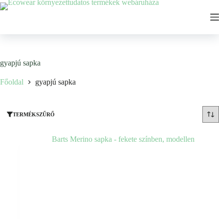
Ugrás
a
tartalomhoz
gyapjú sapka
Főoldal
gyapjú sapka
TERMÉKSZŰRŐ