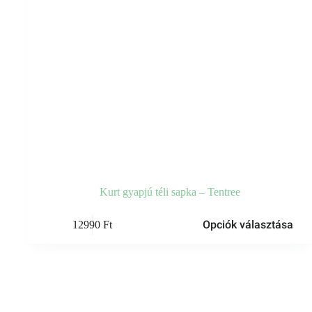
Kurt gyapjú téli sapka – Tentree
Ennek
Opciók választása
12990
Ft
a
terméknek
több
variációja
van.
A
változatok