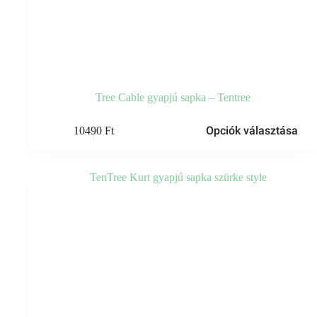
Tree Cable gyapjú sapka – Tentree
Ennek
Opciók választása
10490
Ft
a
terméknek
több
variációja
van.
A
változatok
a
termékoldalon
választhatók
ki