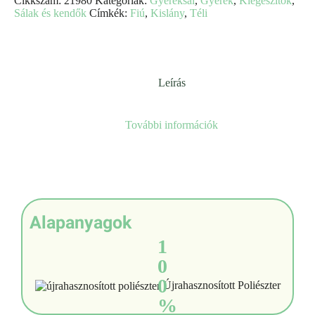
Cikkszám:
21980
Kategóriák:
Gyereksál
,
Gyerek
,
Kiegészítők
,
Sálak és kendők
Címkék:
Fiú
,
Kislány
,
Téli
Leírás
További információk
Alapanyagok
1
0
0
Újrahasznosított Poliészter
%