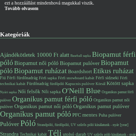
ezt a hozzáállást mindenhová magukkal viszik.
Tovább olvasom
Kategóriák
Biopamut férfi
Ajándékötletek 10000 Ft alatt
Baseball sapka
póló
Biopamut
Biopamut női póló
Biopamut pulóver
póló
Biopamut ruházat
Etikus ruházat
Boardshort
Fiú
Férfi fürdőnadrág
Férfi snowboard kabát
Férfi sídzseki
Férfi
Férfi sapka
Kötött sapka
Fürdőnadrág
technikai kabát
Kapucnis pulóver
fürdőpóló
Körsál
O'Neill Blue
Női felsők
Női sapka
Organikus pamut férfi
Nyári sapka
Organikus pamut férfi póló
Organikus pamut női
pulóver
Organikus pamut női póló
Organikus pamut pulóver
pulóver
Organikus pamut póló
PFC mentes
Puha pulóver
Póló
Pulóver
Strandpóló, fürdőpóló, UV szűrős póló kínálatunk - nyár [year]
Téli
Strandra
utolsó darab
Technikai kabát
UV szűrős póló kínálatunk - nyár