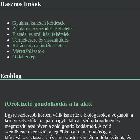
Hasznos linkek
Gyakran ismételt kérdések
Általános Szerződési Feltételek
Fizetési és szállítási feltételek
Termékcsere és visszaküldés
Karácsonyi ajándék ötletek
Mérettáblázatok
Oldaltérkép
Ecoblog
(Örök)zöld gondolkodás a fa alatt
Egyre szélesebb körben válik ismertté a biológusok, a vegánok, a
környezetvédők, az ipari nagyhatalmak szén-dioxidmentes
megmozdulásai révén a zöld gondolkodásmód. A zöld
szemüvegen keresztül a legtöbben a fenntarthatóság, a
klímaváltozás lassítása és a no waste szemléletre fókuszálnak, és