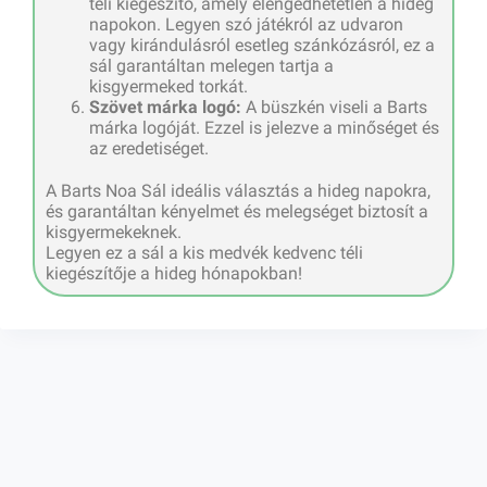
téli kiegészítő, amely elengedhetetlen a hideg
napokon. Legyen szó játékról az udvaron
vagy kirándulásról esetleg szánkózásról, ez a
sál garantáltan melegen tartja a
kisgyermeked torkát.
Szövet márka logó:
A büszkén viseli a Barts
márka logóját. Ezzel is jelezve a minőséget és
az eredetiséget.
A Barts Noa Sál ideális választás a hideg napokra,
és garantáltan kényelmet és melegséget biztosít a
kisgyermekeknek.
Legyen ez a sál a kis medvék kedvenc téli
kiegészítője a hideg hónapokban!