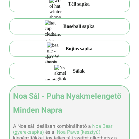
Téli sapka
Baseball sapka
Bojtos sapka
Sálak
Noa Sál - Puha Nyakmelengető
Minden Napra
A Noa sál ideálisan kombinálható a
Noa Bear
(gyereksapka)
és a
Noa Paws (kesztyű)
kiegészítőkkel, így teljes téli szettet alkothatsz a