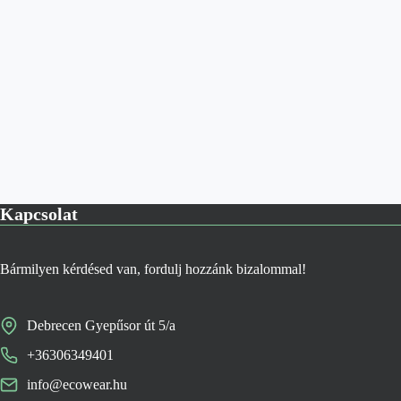
Kapcsolat
Bármilyen kérdésed van, fordulj hozzánk bizalommal!
Debrecen Gyepűsor út 5/a
+36306349401
info@ecowear.hu