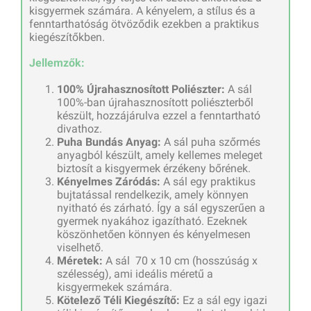
kisgyermek számára. A kényelem, a stílus és a
fenntarthatóság ötvöződik ezekben a praktikus
kiegészítőkben.
Jellemzők:
100% Újrahasznosított Poliészter:
A sál
100%-ban újrahasznosított poliészterből
készült, hozzájárulva ezzel a fenntartható
divathoz.
Puha Bundás Anyag:
A sál puha szőrmés
anyagból készült, amely kellemes meleget
biztosít a kisgyermek érzékeny bőrének.
Kényelmes Záródás:
A sál egy praktikus
bujtatással rendelkezik, amely könnyen
nyitható és zárható. Így a sál egyszerűen a
gyermek nyakához igazítható. Ezeknek
köszönhetően könnyen és kényelmesen
viselhető.
Méretek:
A sál 70 x 10 cm (hosszúság x
szélesség), ami ideális méretű a
kisgyermekek számára.
Kötelező Téli Kiegészítő:
Ez a sál egy igazi