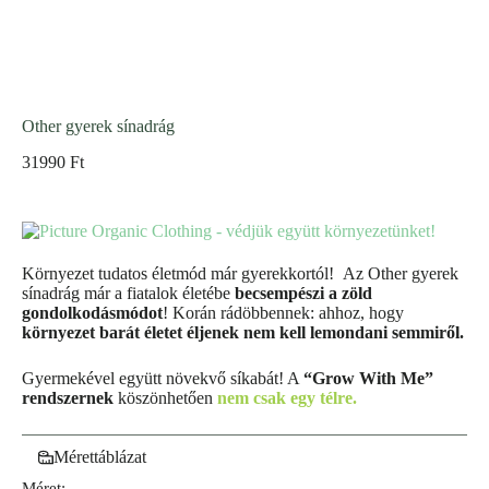
Other gyerek sínadrág
31990
Ft
Környezet tudatos életmód már gyerekkortól! Az Other gyerek
sínadrág már a fiatalok életébe
becsempészi a zöld
gondolkodásmódot
! Korán rádöbbennek: ahhoz, hogy
környezet barát életet éljenek nem kell lemondani semmiről.
Gyermekével együtt növekvő síkabát! A
“Grow With Me”
rendszernek
köszönhetően
nem csak egy télre.
Mérettáblázat
Méret: