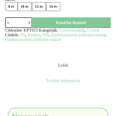
8 év
10 év
12 év
14 év
Kosárba teszem
Cikkszám:
KPT015
Kategóriák:
Gyereksínadrág
,
Gyerek
Címkék:
Fiú
,
Kislány
,
Téli
,
Újrahasznosított poliészter nadrág
,
Újrahasznosított poliészter ruházat
Leírás
További információk