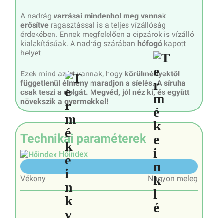
A nadrág
varrásai mindenhol meg vannak
erősítve
ragasztással is a teljes vízállóság
érdekében. Ennek megfelelően a cipzárok is vízálló
kialakításúak. A nadrág szárában
hófogó
kapott
helyet.
Ezek mind azért vannak, hogy
körülményektől
függetlenül élmény maradjon a síelés. A síruha
csak teszi a dolgát. Megvéd, jól néz ki, és együtt
növekszik a gyermekkel!
Technikai paraméterek
Hőindex
7/10
Vékony
Nagyon meleg