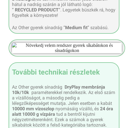
hátul a nadrág szárán a jól látható logó:
”
RECYCLED PRODUCT
“. Legyetek büszkék rá, hogy
figyeltek a környezetre!
Az Other gyerek sínadrág “
Medium fit
” szabású.
További technikai részletek
Az Other gyerek sínadrág
DryPlay membránja
10k/10k
paraméterekkel rendelkezik. Az első szám
a vízállóságot, a másodig pedig a
lélegzőképességet mutatja. Jelen esetben a kabát
10000 mm vízoszlop
nyomásáig vízálló, és
24 óra
alatt 10000 g vízpára
tud a bentről kijutni
négyzetméterenként. Ezek a számok a gyerek
síkabátok között a felső kategóriába tartoznak.