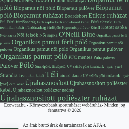
Ajándékötletek 10000 Ft alatt
Baseball sapka
póló
Biopamut
Biopamut női póló
Biopamut pulóver
póló
Biopamut ruházat
Etikus ruházat
Boardshort
Fiú
Férfi fürdőnadrág
Férfi snowboard kabát
Férfi sídzseki
Férfi
Férfi sapka
Kötött sapka
Fürdőnadrág
technikai kabát
Kapucnis pulóver
fürdőpóló
Körsál
O'Neill Blue
Női felsők
Női sapka
Organikus pamut férfi
Nyári sapka
Organikus pamut férfi póló
Organikus pamut női
pulóver
Organikus pamut női póló
Organikus pamut pulóver
pulóver
Organikus pamut póló
PFC mentes
Puha pulóver
Póló
Pulóver
Strandpóló, fürdőpóló, UV szűrős póló kínálatunk - nyár [year]
Téli
Strandra
utolsó darab
Technikai kabát
UV szűrős póló kínálatunk - nyár
Újrahasznosított
Újrahasznosított poliészter
[year]
Zero Waste
kabát
Újrahasznosított poliészter nadrág
Újrahasznosított poliészter ruházat
Ecowear.hu - Környezetbarát sportruházat webáruház- Minden jog
fenntartva © 2026
Az árak bruttó árak és tartalmazzák az ÁFÁ-t.