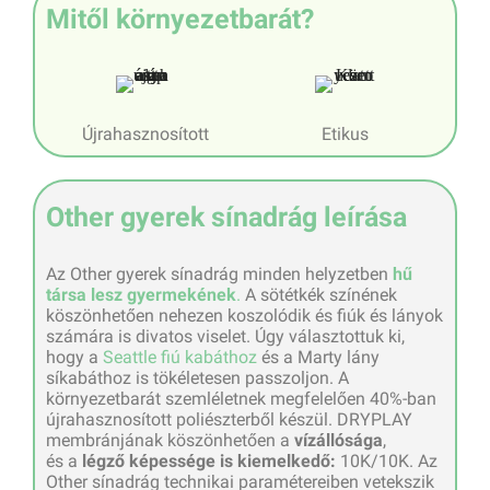
Mitől környezetbarát?
Újrahasznosított
Etikus
Other gyerek sínadrág leírása
Az Other gyerek sínadrág minden helyzetben
hű
társa lesz gyermekének
.
A sötétkék színének
köszönhetően nehezen koszolódik és fiúk és lányok
számára is divatos viselet. Úgy választottuk ki,
hogy a
Seattle fiú kabáthoz
és a Marty lány
síkabáthoz is tökéletesen passzoljon. A
környezetbarát szemléletnek megfelelően 40%-ban
újrahasznosított poliészterből készül. DRYPLAY
membránjának köszönhetően a
vízállósága
,
és a
légző képessége is kiemelkedő:
10K/10K. Az
Other sínadrág technikai paramétereiben vetekszik