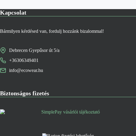
Kapcsolat
Bármilyen kérdésed van, fordulj hozzánk bizalommal!
Debrecen Gyepűsor út 5/a
+36306349401
info@ecowear.hu
Biztonságos fizetés