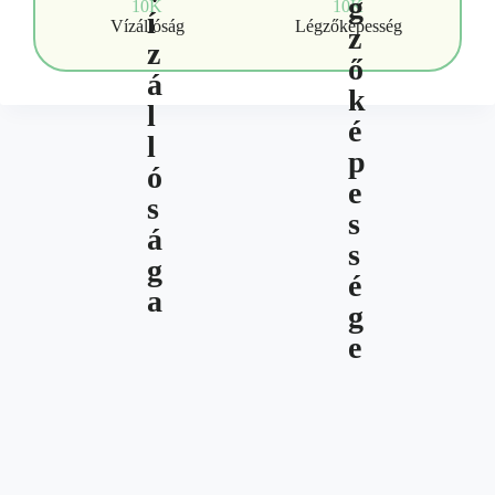
10K
10K
Vízállóság
Légzőképesség