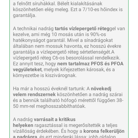
a felnőtt síruhákkal. Bélelt kialakításának
köszönhetően elég meleg. Ezt a 7/10-es hőindex is
garantálja.
A technikai nadrág
tartós vízlepergető réteg
gel van
kezelve, ami még 10 mosás után is 90%-os
hatékonyságot garantál. Mivel a sínadrágokat
általában nem mossuk havonta, ez hosszú évekre
garantálja a vízlepergető réteg sértetlenségét.A
vízlepergető réteg C6-os besorolással rendelkezik.
Ez annyit tesz, hogy
nem tartalmaz PFOS és PFOA
vegyületeket
, melyek kifejezetten károsak, és a
környezetbe is kiszivárognak.
Ha már a hosszú éveknél tartunk: A
növekedj
velem rendszernek
köszönhetően a nadrág szárai
és a bennük található hófogó mérettől függően 38-
50 mm-rel meghosszabbíthatóak.
A nadrág
varrásait a kritikus
helyeken
ragasztással is megerősítették a teljes
vízállóság érdekében. És hogy a
korona felkerüljön
a nadrágra
, és ezt mindenki lássa: jobb oldalon