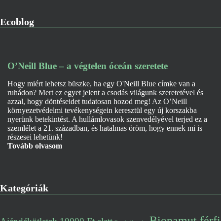
Ecoblog
O’Neill Blue – a végtelen óceán szeretete
Hogy miért lehetsz büszke, ha egy O'Neill Blue címke van a
ruhádon? Mert ez egyet jelent a csodás világunk szeretetével és
azzal, hogy döntéseidet tudatosan hozod meg! Az O’Neill
környezetvédelmi tevékenységein keresztül egy új korszakba
nyerünk betekintést. A hullámlovasok szenvedélyével terjed ez a
szemlélet a 21. században, és hatalmas öröm, hogy ennek mi is
részesei lehetünk!
Tovább olvasom
Kategóriák
Biopamut férfi