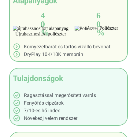
Alapanyagok
4
6
0
0
Poliészter
%
%
Újrahasznosított poliészter
Környezetbarát és tartós vízálló bevonat
DryPlay 10K/10K membrán
Tulajdonságok
Ragasztással megerősített varrás
Fenyőfás cipzárok
7/10-es hő index
Növekedj velem rendszer