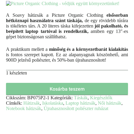
A Soavy hátizsák a Picture Organic Clothing
elsősorban
hétköznapi használatra szánt táskája,
de egy rövidebb túrára
is tökéletes társ. A 20 literes táska kifejezetten
jól pakolható, és
beépített laptop tartóval is rendelkezik,
amiben egy 13″-es
gépet biztonságosan szállíthatsz.
A praktikum mellett a
minőség és a környezetbarát kialakítás
is fontos szerepet kapott. Ez az alapanyagnak köszönhető, ami
900D jelzésű poliészter, és 50%-ban újrahasznosított!
1 készleten
Kosárba teszem
Cikkszám:
BP075P2-1
Kategóriák:
Táskák
,
Kiegészítők
Címkék:
Hátizsák
,
Iskolatáska
,
Laptop hátizsák
,
Női hátizsák
,
Notebook hátizsák
,
Újrahasznosított poliészter ruházat