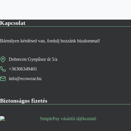
Kapcsolat
Bármilyen kérdésed van, fordulj hozzánk bizalommal!
Debrecen Gyepűsor út 5/a
+36306349401
info@ecowear.hu
Biztonságos fizetés