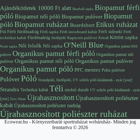
Biopamut férfi
Ajándékötletek 10000 Ft alatt
Baseball sapka
póló
Biopamut
Biopamut női póló
Biopamut pulóver
póló
Biopamut ruházat
Etikus ruházat
Boardshort
Fiú
Férfi fürdőnadrág
Férfi snowboard kabát
Férfi sídzseki
Férfi
Férfi sapka
Kötött sapka
Fürdőnadrág
technikai kabát
Kapucnis pulóver
fürdőpóló
Körsál
O'Neill Blue
Női felsők
Női sapka
Organikus pamut férfi
Nyári sapka
Organikus pamut férfi póló
Organikus pamut női
pulóver
Organikus pamut női póló
Organikus pamut pulóver
pulóver
Organikus pamut póló
PFC mentes
Puha pulóver
Póló
Pulóver
Strandpóló, fürdőpóló, UV szűrős póló kínálatunk - nyár [year]
Téli
Strandra
utolsó darab
Technikai kabát
UV szűrős póló kínálatunk - nyár
Újrahasznosított
Újrahasznosított poliészter
[year]
Zero Waste
kabát
Újrahasznosított poliészter nadrág
Újrahasznosított poliészter ruházat
Ecowear.hu - Környezetbarát sportruházat webáruház- Minden jog
fenntartva © 2026