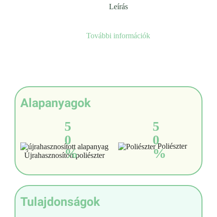
Leírás
További információk
Alapanyagok
5
5
0
0
Poliészter
%
%
Újrahasznosított poliészter
Tulajdonságok