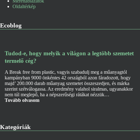
Mérettáblázatok
Oldaltérkép
Ecoblog
Tudod-e, hogy melyik a világon a legtöbb szemetet
termelő cég?
A Break free from plastic, vagyis szabadulj meg a műanyagtól
kampányban 9000 önkéntes 42 országból azon fáradozott, hogy
majd’ 200.000 darab műanyag szemetet összeszedjen, és márka
szerint szétválogassa. Az eredmény valahol siralmas, ugyanakkor
nem túl meglepő, ha a népszerűségi rátákat nézzük…
Tovább olvasom
Kategóriák