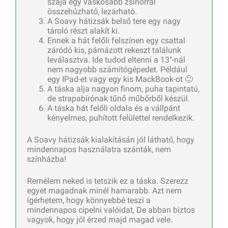
szája egy vaskosabb zsinórral
összehúzható, lezárható.
A Soavy hátizsák belső tere egy nagy
tároló részt alakít ki.
Ennek a hát felőli felszínen egy csattal
záródó kis, párnázott rekeszt találunk
leválasztva. Ide tudod eltenni a 13″-nál
nem nagyobb számítógépedet. Például
egy IPad-et vagy egy kis MackBook-ot 🙂
A táska alja nagyon finom, puha tapintatú,
de strapabírónak tűnő műbőrből készül.
A táska hát felőli oldala és a vállpánt
kényelmes, puhított felülettel rendelkezik.
A Soavy hátizsák kialakításán jól látható, hogy
mindennapos használatra szánták, nem
színházba!
Remélem neked is tetszik ez a táska. Szerezz
egyet magadnak minél hamarabb. Azt nem
ígérhetem, hogy könnyebbé teszi a
mindennapos cipelni valóidat, De abban biztos
vagyok, hogy jól érzed majd magad vele.