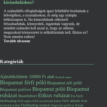
kiránduláshoz?
A szabadidős elfoglaltságok igazi felüdülést hozhatnak a
hétvégéken, a nyaralásokon, és még egy szimpla
hétköznapon is. Ha kimozdulunk otthonról
felszabadultak, könnyedek, izgatottak vagyunk, de
emellett számolni kell azzal is, hogy az otthoni,
megszokott környezetet is nélkülöznünk kell. Biztos ez?
Nem minden estben!
Tovább olvasom
Kategóriák
Ajándékötletek 10000 Ft alatt
Baseball sapka
Biopamut férfi póló
Biopamut női póló
Biopamut póló
Biopamut
Biopamut pulóver
ruházat
Etikus ruházat
Boardshort
Fiú
Férfi
fürdőnadrág
Férfi snowboard kabát
Férfi sídzseki
Férfi
Férfi sapka
Fürdőnadrág
technikai kabát
Kapucnis pulóver
fürdőpóló
Körsál