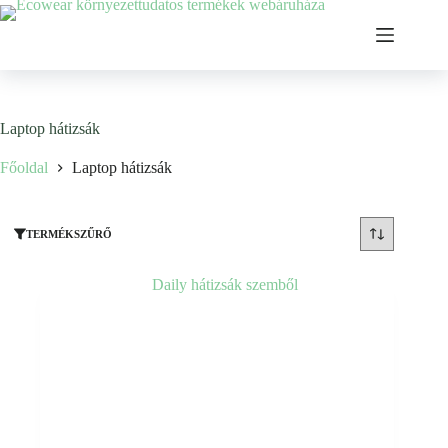
Ugrás
a
tartalomhoz
Laptop hátizsák
Főoldal
Laptop hátizsák
TERMÉKSZŰRŐ