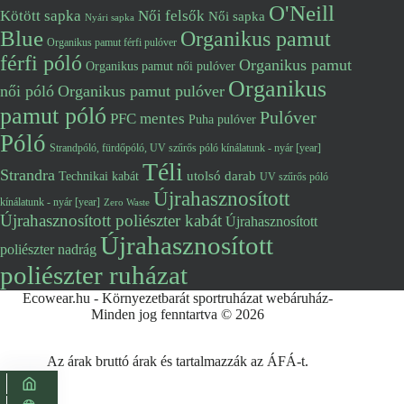
O'Neill
Kötött sapka
Női felsők
Női sapka
Nyári sapka
Blue
Organikus pamut
Organikus pamut férfi pulóver
férfi póló
Organikus pamut
Organikus pamut női pulóver
Organikus
női póló
Organikus pamut pulóver
pamut póló
Pulóver
PFC mentes
Puha pulóver
Póló
Strandpóló, fürdőpóló, UV szűrős póló kínálatunk - nyár [year]
Téli
Strandra
utolsó darab
Technikai kabát
UV szűrős póló
Újrahasznosított
kínálatunk - nyár [year]
Zero Waste
Újrahasznosított poliészter kabát
Újrahasznosított
Újrahasznosított
poliészter nadrág
poliészter ruházat
Ecowear.hu - Környezetbarát sportruházat webáruház-
Minden jog fenntartva © 2026
Az árak bruttó árak és tartalmazzák az ÁFÁ-t.