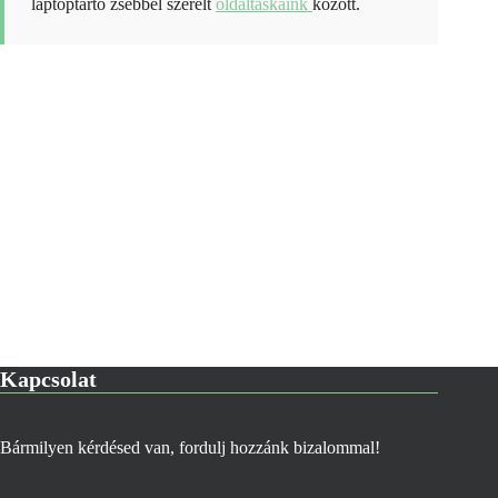
laptoptartó zsebbel szerelt
oldaltáskáink
között.
Kapcsolat
Bármilyen kérdésed van, fordulj hozzánk bizalommal!