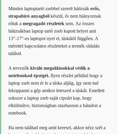
Minden laptoptartó zsebbel szerelt hátizsák
erős,
strapabíró anyagból
készül, és nem hiányoznak
róluk a
megragadó részletek
sem. Az összes
hátizsákban laptop tartó zseb kapott helyet ami
13"-17"-es laptopot nyel el, táskától függően. A
mérettel kapcsolatos részleteket a termék oldalán
találod.
A tervezők
kiváló megoldásokkal védik a
notebookod épségét.
Ilyen részlet például hogy a
laptop zseb nem ér le a táska aljáig, így nem tud
lekoppanni a gép amikor leteszed a táskát. Emellett
sokszor a laptop zseb saját cipzárt kap, hogy
elkülönítve, biztonságban utazhasson a hátadon a
notebook.
Ha nem találtad meg amit keresel, akkor nézz szét a