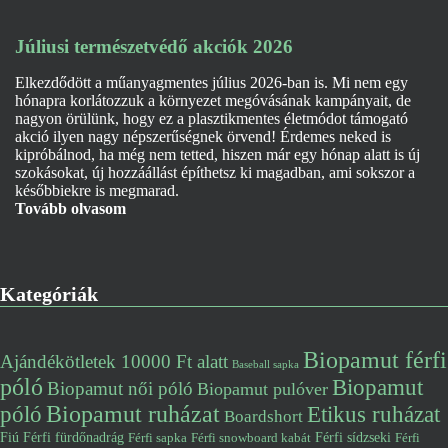
Júliusi természetvédő akciók 2026
Elkezdődött a műanyagmentes július 2026-ban is. Mi nem egy
hónapra korlátozzuk a környezet megóvásának kampányait, de
nagyon örülünk, hogy ez a plasztikmentes életmódot támogató
akció ilyen nagy népszerűségnek örvend! Érdemes neked is
kipróbálnod, ha még nem tetted, hiszen már egy hónap alatt is új
szokásokat, új hozzáállást építhetsz ki magadban, ami sokszor a
későbbiekre is megmarad.
Tovább olvasom
Kategóriák
Biopamut férfi
Ajándékötletek 10000 Ft alatt
Baseball sapka
póló
Biopamut
Biopamut női póló
Biopamut pulóver
póló
Biopamut ruházat
Etikus ruházat
Boardshort
Fiú
Férfi fürdőnadrág
Férfi snowboard kabát
Férfi sídzseki
Férfi
Férfi sapka