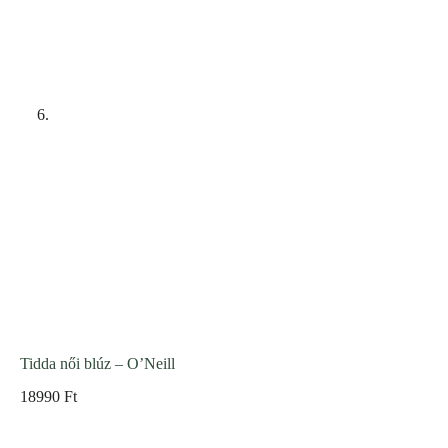
Tidda női blúz – O’Neill
18990
Ft