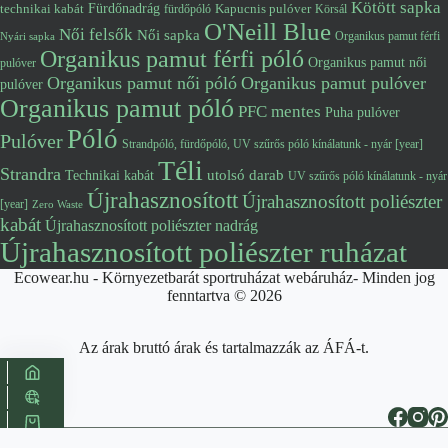
Kötött sapka
Fürdőnadrág
technikai kabát
Kapucnis pulóver
fürdőpóló
Körsál
O'Neill Blue
Női felsők
Női sapka
Organikus pamut férfi
Nyári sapka
Organikus pamut férfi póló
Organikus pamut női
pulóver
Organikus pamut női póló
Organikus pamut pulóver
pulóver
Organikus pamut póló
PFC mentes
Puha pulóver
Póló
Pulóver
Strandpóló, fürdőpóló, UV szűrős póló kínálatunk - nyár [year]
Téli
Strandra
utolsó darab
Technikai kabát
UV szűrős póló kínálatunk - nyár
Újrahasznosított
Újrahasznosított poliészter
[year]
Zero Waste
kabát
Újrahasznosított poliészter nadrág
Újrahasznosított poliészter ruházat
Ecowear.hu - Környezetbarát sportruházat webáruház- Minden jog
fenntartva © 2026
Az árak bruttó árak és tartalmazzák az ÁFÁ-t.