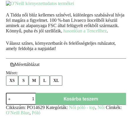
A Tidda női blúz kellemes színével, különleges szabásával hívja
fel magára a figyelmet. 100 %-ban Livaeco liocellből készül
aminek az alapanyaga FSC által felügyelt erőkből származik.
Könnyű, puha és jól szellőzik,
hasonlóan a Tencellhez
.
Válassz színes, környezetbarát és felelősségteljes ruházatot,
amely feldobja a napjaidat!
Mérettáblázat
Méret:
XS
S
M
L
XL
Kosárba teszem
Cikkszám:
PO14629
Kategóriák:
Női póló - top
,
Női
Címkék:
O'Neill Blue
,
Póló