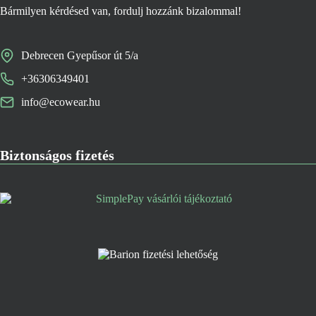
Bármilyen kérdésed van, fordulj hozzánk bizalommal!
Debrecen Gyepűsor út 5/a
+36306349401
info@ecowear.hu
Biztonságos fizetés