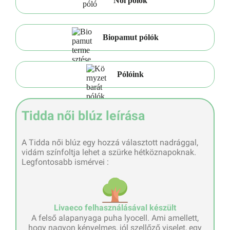
Női pólók
Biopamut pólók
Pólóink
Tidda női blúz leírása
A Tidda női blúz egy hozzá választott nadrággal,
vidám színfoltja lehet a szürke hétköznapoknak.
Legfontosabb ismérvei :
Livaeco felhasználásával készült
A felső alapanyaga puha lyocell. Ami amellett,
hogy nagyon kényelmes, jól szellőző viselet, egy