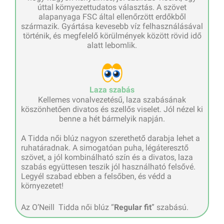
úttal környezettudatos választás. A szövet
alapanyaga FSC által ellenőrzött erdőkből
származik. Gyártása kevesebb víz felhasználásával
történik, és megfelelő körülmények között rövid idő
alatt lebomlik.
Laza szabás
Kellemes vonalvezetésű, laza szabásának
köszönhetően divatos és szellős viselet. Jól nézel ki
benne a hét bármelyik napján.
A Tidda női blúz nagyon szerethető darabja lehet a
ruhatáradnak. A simogatóan puha, légáteresztő
szövet, a jól kombinálható szín és a divatos, laza
szabás együttesen teszik jól használható felsővé.
Legyél szabad ebben a felsőben, és védd a
környezetet!
Az O’Neill Tidda női blúz “
Regular fit
” szabású.