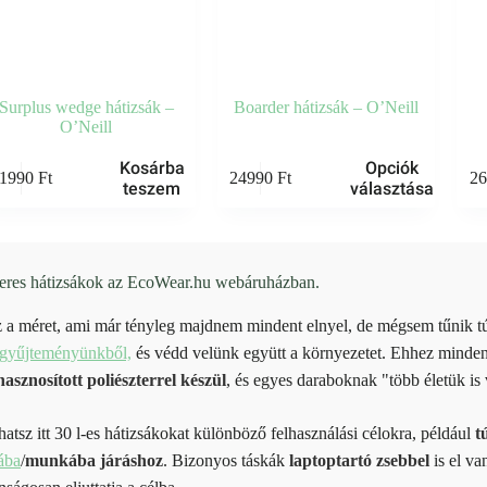
Surplus wedge hátizsák –
Boarder hátizsák – O’Neill
O’Neill
Ennek
Kosárba
Opciók
1990
Ft
24990
Ft
2
a
teszem
választása
terméknek
több
variációja
van.
A
iteres hátizsákok az EcoWear.hu webáruházban.
változatok
a
 a méret, ami már tényleg majdnem mindent elnyel, de mégsem tűnik tú
termékoldalon
agyűjteményünkből,
és védd velünk együtt a környezetet. Ehhez minden
választhatók
ki
asznosított poliészterrel készül
, és egyes daraboknak "több életük is 
hatsz itt 30 l-es hátizsákokat különböző felhasználási célokra, például
t
ába
/
munkába járáshoz
. Bizonyos táskák
laptoptartó zsebbel
is el va