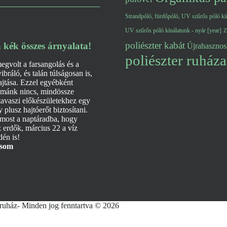
Strandpóló, fürdőpóló, UV szűrős póló kín
UV szűrős póló kínálatunk - nyár [year]
Z
poliészter kabát
a kék összes árnyalata!
Újrahasznosí
poliészter ruháza
gvolt a farsangolás és a
bráló, és talán túlságosan is,
hajtása. Ezzel egyébként
mánk nincs, mindössze
tavaszi előkészületekhez egy
y plusz hajtóerőt biztosítani.
most a naptáradba, hogy
 erdők, március 22 a víz
dén is!
asom
ruház- Minden jog fenntartva © 2026