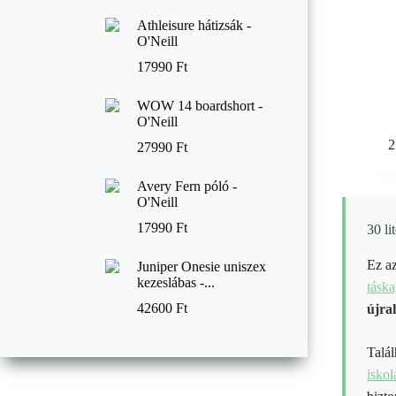
Athleisure hátizsák -
O'Neill
17990
Ft
WOW 14 boardshort -
O'Neill
2
27990
Ft
Avery Fern póló -
O'Neill
17990
Ft
30 l
Ez az
Juniper Onesie uniszex
kezeslábas -...
tásk
42600
Ft
újrah
Talál
iskol