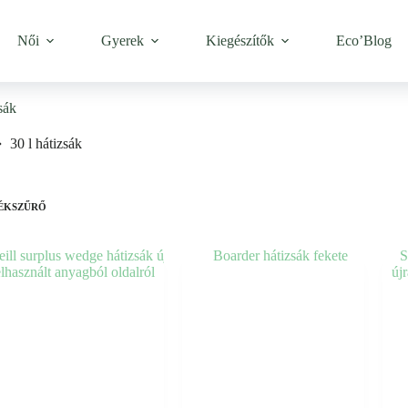
Női
Gyerek
Kiegészítők
Eco’Blog
sák
30 l hátizsák
ÉKSZŰRŐ