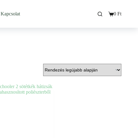
Kapcsolat
0
Ft
Bevásárló
kosarad