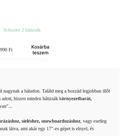
Schooler 2 hátizsák
Kosárba
6990
Ft
teszem
l nagynak a hátadon. Találd meg a hozzád legjobban illőt
 adott, hiszen minden hátizsák k
örnyezetbarát,
van"...
úrázáshoz, síeléshez, snowboardozáshoz
, vagy esetleg
nnak látva, ami akár egy 17"-es gépet is elnyel, és