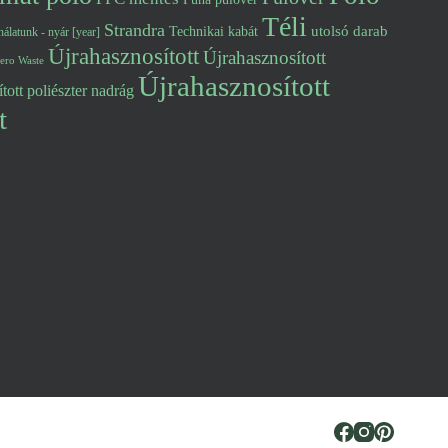
Téli
Strandra
utolsó darab
Technikai kabát
álatunk - nyár [year]
Újrahasznosított
Újrahasznosított
ero Waste
Újrahasznosított
tott poliészter nadrág
t