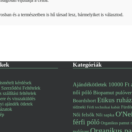
nságosan eljuttatja a célba.
osban és a természetben is hű társad lesz, bármelyiket is választod.
nkek
Kategóriák
smételt kérdések
Ajándékötletek 10000 Ft a
 Szerződési Feltételek
női póló
Biopamut pulóver
s szállítási feltételek
re és visszaküldés
Etikus ruház
Boardshort
i ajándék ötletek
Fürdő
sídzseki
Férfi technikai kabát
lázatok
O'Nei
kép
Női felsők
Női sapka
férfi póló
Organikus pamut n
Organikus pa
pulóver