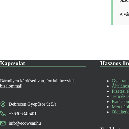
bizto
A vár
Kapcsolat
Hasznos li
Bármilyen kérdésed van, fordulj hozzánk
Gyakran i
bizalommal!
Általános
Fizetési é
Termékcse
Karácsony
Debrecen Gyepűsor út 5/a
Mérettáb
Oldaltér
+36306349401
info@ecowear.hu