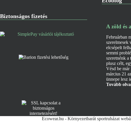
Ecoblog
Biztonságos fizetés
A zöld és 
Februárban me
szerelmesek vi
elcsépelt fel
semmi problé
szeretnénk a 
plusz célt, eg
Vésd be már 
március 21 az
ünnepe lesz i
Tovább olv
Ecowear.hu - Környezetbarát sportruházat webá