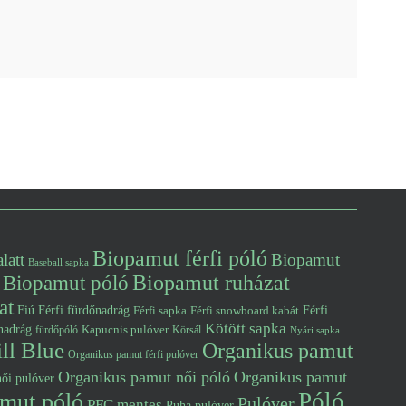
Biopamut férfi póló
latt
Biopamut
Baseball sapka
Biopamut póló
Biopamut ruházat
at
Fiú
Férfi fürdőnadrág
Férfi snowboard kabát
Férfi
Férfi sapka
Kötött sapka
nadrág
Kapucnis pulóver
fürdőpóló
Körsál
Nyári sapka
ll Blue
Organikus pamut
Organikus pamut férfi pulóver
Organikus pamut női póló
Organikus pamut
ői pulóver
Póló
mut póló
Pulóver
PFC mentes
Puha pulóver