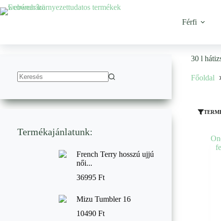
Ugrás
a
tartalomhoz
Férfi
30 l hátiz
Főoldal
No
results
TERM
Termékajánlatunk:
French Terry hosszú ujjú
női...
36995
Ft
Mizu Tumbler 16
10490
Ft