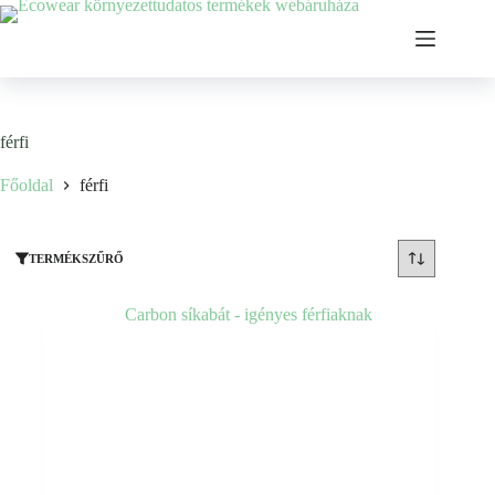
Ugrás
a
tartalomhoz
férfi
Főoldal
férfi
TERMÉKSZŰRŐ