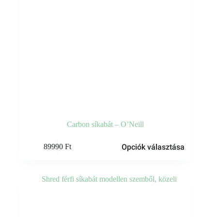
Carbon síkabát – O’Neill
Ennek
Opciók választása
89990
Ft
a
terméknek
több
variációja
van.
A
változatok
a