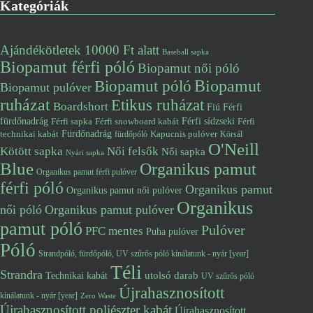
Kategóriák
Ajándékötletek 10000 Ft alatt
Baseball sapka
Biopamut férfi póló
Biopamut női póló
Biopamut póló
Biopamut
Biopamut pulóver
ruházat
Etikus ruházat
Boardshort
Fiú
Férfi
fürdőnadrág
Férfi snowboard kabát
Férfi sídzseki
Férfi
Férfi sapka
Fürdőnadrág
technikai kabát
Kapucnis pulóver
fürdőpóló
Körsál
O'Neill
Kötött sapka
Női felsők
Női sapka
Nyári sapka
Blue
Organikus pamut
Organikus pamut férfi pulóver
férfi póló
Organikus pamut
Organikus pamut női pulóver
Organikus
női póló
Organikus pamut pulóver
pamut póló
Pulóver
PFC mentes
Puha pulóver
Póló
Strandpóló, fürdőpóló, UV szűrős póló kínálatunk - nyár [year]
Téli
Strandra
utolsó darab
Technikai kabát
UV szűrős póló
Újrahasznosított
kínálatunk - nyár [year]
Zero Waste
Újrahasznosított poliészter kabát
Újrahasznosított