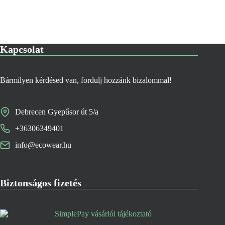
van.
A
változatok
a
termékoldalon
Kapcsolat
választhatók
ki
Bármilyen kérdésed van, fordulj hozzánk bizalommal!
Debrecen Gyepűsor út 5/a
+36306349401
info@ecowear.hu
Biztonságos fizetés