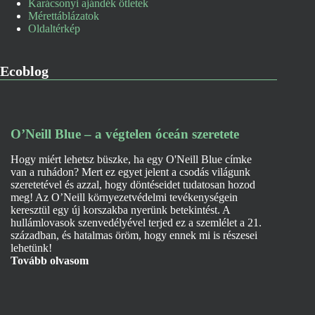
Karácsonyi ajándék ötletek
Mérettáblázatok
Oldaltérkép
Ecoblog
O’Neill Blue – a végtelen óceán szeretete
Hogy miért lehetsz büszke, ha egy O'Neill Blue címke
van a ruhádon? Mert ez egyet jelent a csodás világunk
szeretetével és azzal, hogy döntéseidet tudatosan hozod
meg! Az O’Neill környezetvédelmi tevékenységein
keresztül egy új korszakba nyerünk betekintést. A
hullámlovasok szenvedélyével terjed ez a szemlélet a 21.
században, és hatalmas öröm, hogy ennek mi is részesei
lehetünk!
Tovább olvasom