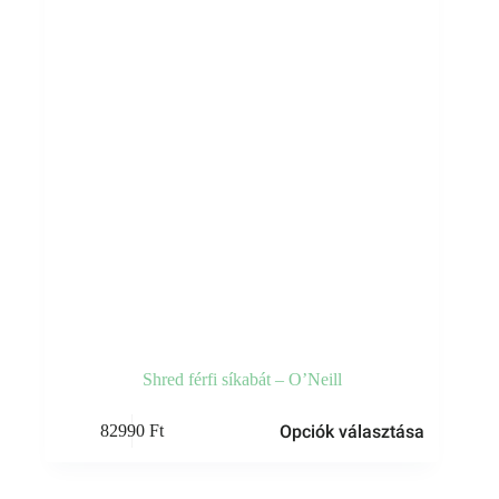
termékoldalon
választhatók
ki
Shred férfi síkabát – O’Neill
Ennek
Opciók választása
82990
Ft
a
terméknek
több
variációja