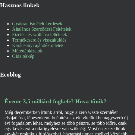
Hasznos linkek
Gyakran ismételt kérdések
Általános Szerződési Feltételek
Fizetési és szállítási feltételek
Termékcsere és visszaküldés
Karácsonyi ajándék ötletek
Mérettáblázatok
Oldaltérkép
Ecoblog
Évente 3,5 milliárd fogkefe? Hova tűnik?
Még decemberben írtunk arról, hogy a zero waste szemlélet
elsajátítása, lépésenkénti beépítése az életvitelünkbe nagyszerű új
évi fogadalom lehet, melyhez se több pénzre, se több időre, csak
egy kevés extra odafigyelésre van szükség. Most összeszedtünk
egy-két praktikus fürdőszobai, háztartási tippet, mellyel közelebb