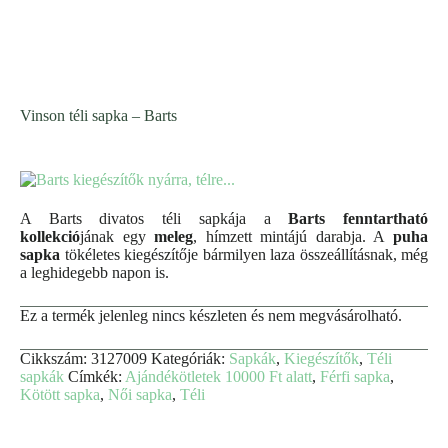
Vinson téli sapka – Barts
A Barts divatos téli sapkája a
Barts fenntartható
kollekció
jának egy
meleg
, hímzett mintájú darabja. A
puha
sapka
tökéletes kiegészítője bármilyen laza összeállításnak, még
a leghidegebb napon is.
Ez a termék jelenleg nincs készleten és nem megvásárolható.
Cikkszám:
3127009
Kategóriák:
Sapkák
,
Kiegészítők
,
Téli
sapkák
Címkék:
Ajándékötletek 10000 Ft alatt
,
Férfi sapka
,
Kötött sapka
,
Női sapka
,
Téli