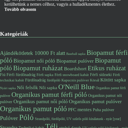
kerülhetünk a nemes célhoz, vagyis a hulladékmentes élethez.
Tovább olvasom
Kategóriák
Biopamut férfi
Ajándékötletek 10000 Ft alatt
Baseball sapka
póló
Biopamut
Biopamut női póló
Biopamut pulóver
póló
Biopamut ruházat
Etikus ruházat
Boardshort
Fiú
Férfi fürdőnadrág
Férfi snowboard kabát
Férfi sídzseki
Férfi
Férfi sapka
Kötött sapka
Fürdőnadrág
technikai kabát
Kapucnis pulóver
fürdőpóló
Körsál
O'Neill Blue
Női felsők
Női sapka
Organikus pamut férfi
Nyári sapka
Organikus pamut férfi póló
Organikus pamut női
pulóver
Organikus pamut női póló
Organikus pamut pulóver
pulóver
Organikus pamut póló
PFC mentes
Puha pulóver
Póló
Pulóver
Strandpóló, fürdőpóló, UV szűrős póló kínálatunk - nyár [year]
Téli
Strandra
utolsó darab
Technikai kabát