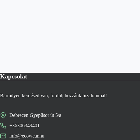
Kapcsolat
Bármilyen kérdésed van, fordulj hozzánk bizalommal!
Debrecen Gyepűsor út 5/a
+36306349401
info@ecowear.hu