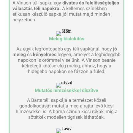
A Vinson téli sapka egy
divatos és felelősségteljes
választás téli napokra.
A kellemes színekben
etikusan készülő sapka jól mutat majd minden
helyzetben
Meleg kialakítás
Az egyik legfontosabb egy téli sapkánál, hogy
jó
meleg
és
kényelmes
legyen, amelyet a leghidegebb
napokon is örömmel viselünk. A Vinson beanie
kétrétegű kötése elég meleg, ahhoz, hogy a
hidegebb napokon se fázzon a füled.
Mutatós hímzésekkel díszítve
A Barts téli sapkája a természet közeli
gondolkodását mutatja meg a rajta lévő kicsi
hímzésekkel is. A barna színűn kicsi rókák, míg a
sötétkék modellen tigrisek láthatóak.